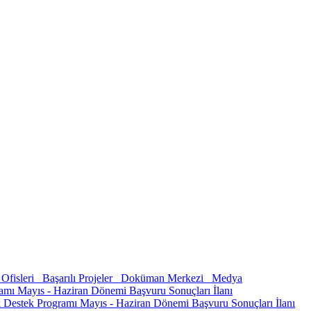
Ofisleri
Başarılı Projeler
Doküman Merkezi
Medya
amı Mayıs - Haziran Dönemi Başvuru Sonuçları İlanı
k Destek Programı Mayıs - Haziran Dönemi Başvuru Sonuçları İlanı