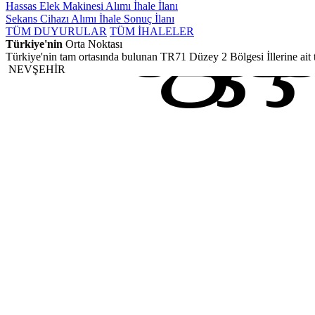
Kırı
Kırşe
Nevş
Aksa
Niğd
Hassas Elek Makinesi Alımı İhale İlanı
Sekans Cihazı Alımı İhale Sonuç İlanı
TÜM DUYURULAR
TÜM İHALELER
Türkiye'nin
Orta Noktası
Türkiye'nin tam ortasında bulunan TR71 Düzey 2 Bölgesi İllerine ait t
NEVŞEHİR