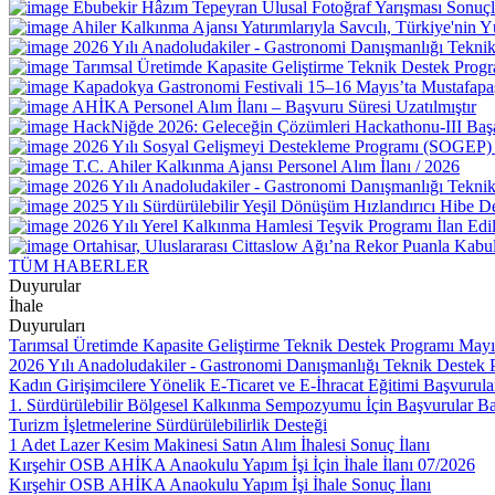
Ebubekir Hâzım Tepeyran Ulusal Fotoğraf Yarışması Sonuçl
Ahiler Kalkınma Ajansı Yatırımlarıyla Savcılı, Türkiye'nin
2026 Yılı Anadoludakiler - Gastronomi Danışmanlığı Tekni
Tarımsal Üretimde Kapasite Geliştirme Teknik Destek Progra
Kapadokya Gastronomi Festivali 15–16 Mayıs’ta Mustafapa
AHİKA Personel Alım İlanı – Başvuru Süresi Uzatılmıştır
HackNiğde 2026: Geleceğin Çözümleri Hackathonu-III Baş
2026 Yılı Sosyal Gelişmeyi Destekleme Programı (SOGEP) 
T.C. Ahiler Kalkınma Ajansı Personel Alım İlanı / 2026
2026 Yılı Anadoludakiler - Gastronomi Danışmanlığı Teknik
2025 Yılı Sürdürülebilir Yeşil Dönüşüm Hızlandırıcı Hibe Des
2026 Yılı Yerel Kalkınma Hamlesi Teşvik Programı İlan Edil
Ortahisar, Uluslararası Cittaslow Ağı’na Rekor Puanla Kabul
TÜM HABERLER
Duyurular
İhale
Duyuruları
Tarımsal Üretimde Kapasite Geliştirme Teknik Destek Programı Mayı
2026 Yılı Anadoludakiler - Gastronomi Danışmanlığı Teknik Destek 
Kadın Girişimcilere Yönelik E-Ticaret ve E-İhracat Eğitimi Başvurula
1. Sürdürülebilir Bölgesel Kalkınma Sempozyumu İçin Başvurular Ba
Turizm İşletmelerine Sürdürülebilirlik Desteği
1 Adet Lazer Kesim Makinesi Satın Alım İhalesi Sonuç İlanı
Kırşehir OSB AHİKA Anaokulu Yapım İşi İçin İhale İlanı 07/2026
Kırşehir OSB AHİKA Anaokulu Yapım İşi İhale Sonuç İlanı