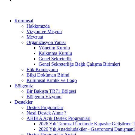
Kurumsal
Hakkımızda
Vizyon ve Misyon
Mevzuat
Organizasyon Yapısı
Yönetim Kurulu
Kalkınma Kurulu
Genel Sekreterlik
Genel Sekreterliğe Bağlı Çalışma Birimleri
Etik Komisyonu
Bilgi Doküman Birimi
Kurumsal Kimlik ve Logo
Bölgemiz
Bir Bakışta TR71 Bölgesi
Bölgenin Vizyonu
Destekler
Destek Programları
Nasıl Destek Alınır ?
AHİKA Açık Destek Programları
2026 Yılı Tarımsal Üretimde Kapasite Geliştirme 
2026 Yılı Anadoludakiler - Gastronomi Danışmanl
Destek Programları Arşivi