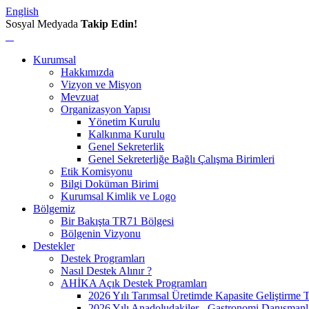
English
Sosyal Medyada
Takip Edin!
Kurumsal
Hakkımızda
Vizyon ve Misyon
Mevzuat
Organizasyon Yapısı
Yönetim Kurulu
Kalkınma Kurulu
Genel Sekreterlik
Genel Sekreterliğe Bağlı Çalışma Birimleri
Etik Komisyonu
Bilgi Doküman Birimi
Kurumsal Kimlik ve Logo
Bölgemiz
Bir Bakışta TR71 Bölgesi
Bölgenin Vizyonu
Destekler
Destek Programları
Nasıl Destek Alınır ?
AHİKA Açık Destek Programları
2026 Yılı Tarımsal Üretimde Kapasite Geliştirme 
2026 Yılı Anadoludakiler - Gastronomi Danışmanl