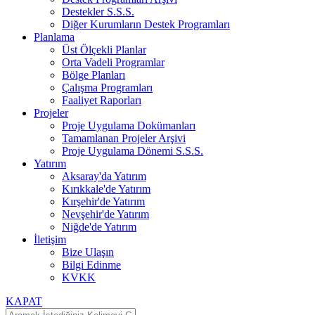
Destekler S.S.S.
Diğer Kurumların Destek Programları
Planlama
Üst Ölçekli Planlar
Orta Vadeli Programlar
Bölge Planları
Çalışma Programları
Faaliyet Raporları
Projeler
Proje Uygulama Dokümanları
Tamamlanan Projeler Arşivi
Proje Uygulama Dönemi S.S.S.
Yatırım
Aksaray'da Yatırım
Kırıkkale'de Yatırım
Kırşehir'de Yatırım
Nevşehir'de Yatırım
Niğde'de Yatırım
İletişim
Bize Ulaşın
Bilgi Edinme
KVKK
KAPAT