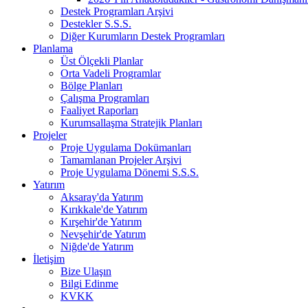
Destek Programları Arşivi
Destekler S.S.S.
Diğer Kurumların Destek Programları
Planlama
Üst Ölçekli Planlar
Orta Vadeli Programlar
Bölge Planları
Çalışma Programları
Faaliyet Raporları
Kurumsallaşma Stratejik Planları
Projeler
Proje Uygulama Dokümanları
Tamamlanan Projeler Arşivi
Proje Uygulama Dönemi S.S.S.
Yatırım
Aksaray'da Yatırım
Kırıkkale'de Yatırım
Kırşehir'de Yatırım
Nevşehir'de Yatırım
Niğde'de Yatırım
İletişim
Bize Ulaşın
Bilgi Edinme
KVKK