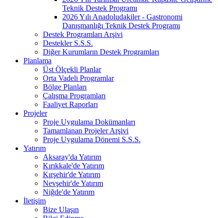
Teknik Destek Programı
2026 Yılı Anadoludakiler - Gastronomi
Danışmanlığı Teknik Destek Programı
Destek Programları Arşivi
Destekler S.S.S.
Diğer Kurumların Destek Programları
Planlama
Üst Ölçekli Planlar
Orta Vadeli Programlar
Bölge Planları
Çalışma Programları
Faaliyet Raporları
Projeler
Proje Uygulama Dokümanları
Tamamlanan Projeler Arşivi
Proje Uygulama Dönemi S.S.S.
Yatırım
Aksaray'da Yatırım
Kırıkkale'de Yatırım
Kırşehir'de Yatırım
Nevşehir'de Yatırım
Niğde'de Yatırım
İletişim
Bize Ulaşın