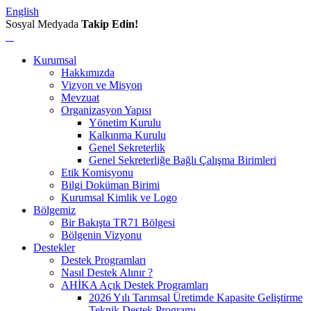
English
Sosyal Medyada
Takip Edin!
Kurumsal
Hakkımızda
Vizyon ve Misyon
Mevzuat
Organizasyon Yapısı
Yönetim Kurulu
Kalkınma Kurulu
Genel Sekreterlik
Genel Sekreterliğe Bağlı Çalışma Birimleri
Etik Komisyonu
Bilgi Doküman Birimi
Kurumsal Kimlik ve Logo
Bölgemiz
Bir Bakışta TR71 Bölgesi
Bölgenin Vizyonu
Destekler
Destek Programları
Nasıl Destek Alınır ?
AHİKA Açık Destek Programları
2026 Yılı Tarımsal Üretimde Kapasite Geliştirme
Teknik Destek Programı