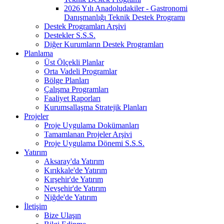
2026 Yılı Anadoludakiler - Gastronomi
Danışmanlığı Teknik Destek Programı
Destek Programları Arşivi
Destekler S.S.S.
Diğer Kurumların Destek Programları
Planlama
Üst Ölçekli Planlar
Orta Vadeli Programlar
Bölge Planları
Çalışma Programları
Faaliyet Raporları
Kurumsallaşma Stratejik Planları
Projeler
Proje Uygulama Dokümanları
Tamamlanan Projeler Arşivi
Proje Uygulama Dönemi S.S.S.
Yatırım
Aksaray'da Yatırım
Kırıkkale'de Yatırım
Kırşehir'de Yatırım
Nevşehir'de Yatırım
Niğde'de Yatırım
İletişim
Bize Ulaşın