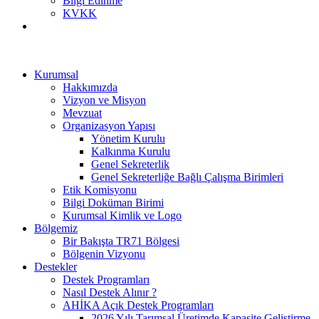
Bilgi Edinme
KVKK
Kurumsal
Hakkımızda
Vizyon ve Misyon
Mevzuat
Organizasyon Yapısı
Yönetim Kurulu
Kalkınma Kurulu
Genel Sekreterlik
Genel Sekreterliğe Bağlı Çalışma Birimleri
Etik Komisyonu
Bilgi Doküman Birimi
Kurumsal Kimlik ve Logo
Bölgemiz
Bir Bakışta TR71 Bölgesi
Bölgenin Vizyonu
Destekler
Destek Programları
Nasıl Destek Alınır ?
AHİKA Açık Destek Programları
2026 Yılı Tarımsal Üretimde Kapasite Geliştirme