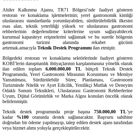
Ahiler Kalkınma Ajansı, TR71 Bölgesi’nde faaliyet gösteren
restoran ve konaklama işletmelerinin; yerel gastronomik kimliği
uluslararası standartlarda yorumlayabilen, sürdürülebilirlik ilkesini
esas alan, teknik yeterliliği yüksek ve uluslararası gastronomi
rehberlerinin değerlendirme kriterlerine uyum sağlayabilecek
kurumsal kapasiteye erişmelerini sağlamak ve bu suretle bölgenin
gastronomi turizmi alanında rekabet gücünü
artırmak.amacıyla
Teknik Destek Programını
ilan etmiştir.
Bölgedeki restoran ve konaklama sektörlerinde faaliyet gösteren
KOBİ’lerin danışmanlık ihtiyaçlarının karşılanmasına yönelik olarak
ilan edilen toplam
6.000.000,00 TL
bütçeli Teknik Destek
Programında, Yerel Gastronomi Mirasının Korunması ve Menüye
Yansıtılması, Sürdürülebilir Süreç Planlaması, Gastronomi
Turizminde Nitelik ve Ayırt Edicilik, Yenilikçi Mutfak ve Deneyim
Odaklı Sunum Teknikleri, Uluslararası Gastronomi Rehberlerine
Uyum, Dijital Görünürlük ve Marka Algısı konuları öncelik olarak
belirlenmiştir.
Teknik destek programında proje başına
750.000,00 TL
’ye
kadar
%100
oranında destek sağlanacaktır. Başvuru sahibine
doğrudan bir ödeme yapılmayıp, talep edilen destek ajans tarafından
veya hizmet alımı yoluyla gerçekleştirilecektir.