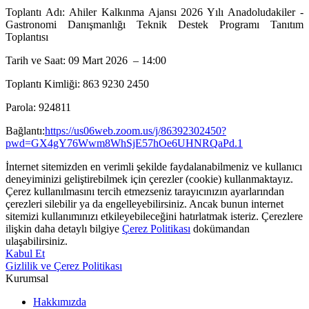
Toplantı Adı: Ahiler Kalkınma Ajansı 2026 Yılı Anadoludakiler -
Gastronomi Danışmanlığı Teknik Destek Programı Tanıtım
Toplantısı
Tarih ve Saat: 09 Mart 2026 – 14:00
Toplantı Kimliği: 863 9230 2450
Parola: 924811
Bağlantı:
https://us06web.zoom.us/j/86392302450?
pwd=GX4gY76Wwm8WhSjE57hOe6UHNRQaPd.1
İnternet sitemizden en verimli şekilde faydalanabilmeniz ve kullanıcı
deneyiminizi geliştirebilmek için çerezler (cookie) kullanmaktayız.
Çerez kullanılmasını tercih etmezseniz tarayıcınızın ayarlarından
çerezleri silebilir ya da engelleyebilirsiniz. Ancak bunun internet
sitemizi kullanımınızı etkileyebileceğini hatırlatmak isteriz. Çerezlere
ilişkin daha detaylı bilgiye
Çerez Politikası
dokümandan
ulaşabilirsiniz.
Kabul Et
Gizlilik ve Çerez Politikası
Kurumsal
Hakkımızda