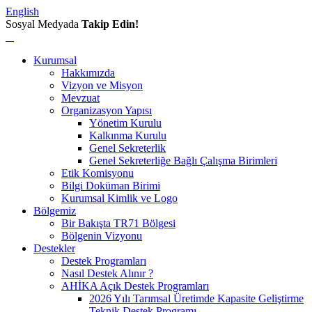
English
Sosyal Medyada
Takip Edin!
Kurumsal
Hakkımızda
Vizyon ve Misyon
Mevzuat
Organizasyon Yapısı
Yönetim Kurulu
Kalkınma Kurulu
Genel Sekreterlik
Genel Sekreterliğe Bağlı Çalışma Birimleri
Etik Komisyonu
Bilgi Doküman Birimi
Kurumsal Kimlik ve Logo
Bölgemiz
Bir Bakışta TR71 Bölgesi
Bölgenin Vizyonu
Destekler
Destek Programları
Nasıl Destek Alınır ?
AHİKA Açık Destek Programları
2026 Yılı Tarımsal Üretimde Kapasite Geliştirme
Teknik Destek Programı