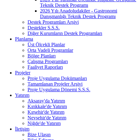
Teknik Destek Programı
2026 Yılı Anadoludakiler - Gastronomi
Danışmanlığı Teknik Destek Programı
Destek Programları Arşivi
Destekler S.S.S.
Diğer Kurumların Destek Programları
Planlama
Üst Ölçekli Planlar
Orta Vadeli Programlar
Bölge Planları
Çalışma Programları
Faaliyet Raporları
Projeler
Proje Uygulama Dokümanları
Tamamlanan Projeler Arşivi
Proje Uygulama Dönemi S.S.S.
Yatırım
Aksaray'da Yatırım
Kırıkkale'de Yatırım
Kırşehir'de Yatırım
Nevşehir'de Yatırım
Niğde'de Yatırım
İletişim
Bize Ulaşın