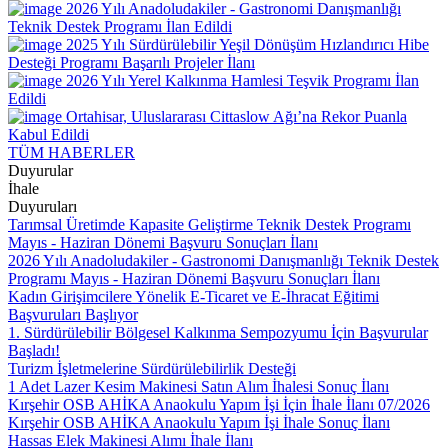
2026 Yılı Anadoludakiler - Gastronomi Danışmanlığı
Teknik Destek Programı İlan Edildi
2025 Yılı Sürdürülebilir Yeşil Dönüşüm Hızlandırıcı Hibe
Desteği Programı Başarılı Projeler İlanı
2026 Yılı Yerel Kalkınma Hamlesi Teşvik Programı İlan
Edildi
Ortahisar, Uluslararası Cittaslow Ağı’na Rekor Puanla
Kabul Edildi
TÜM HABERLER
Duyurular
İhale
Duyuruları
Tarımsal Üretimde Kapasite Geliştirme Teknik Destek Programı
Mayıs - Haziran Dönemi Başvuru Sonuçları İlanı
2026 Yılı Anadoludakiler - Gastronomi Danışmanlığı Teknik Destek
Programı Mayıs - Haziran Dönemi Başvuru Sonuçları İlanı
Kadın Girişimcilere Yönelik E-Ticaret ve E-İhracat Eğitimi
Başvuruları Başlıyor
1. Sürdürülebilir Bölgesel Kalkınma Sempozyumu İçin Başvurular
Başladı!
Turizm İşletmelerine Sürdürülebilirlik Desteği
1 Adet Lazer Kesim Makinesi Satın Alım İhalesi Sonuç İlanı
Kırşehir OSB AHİKA Anaokulu Yapım İşi İçin İhale İlanı 07/2026
Kırşehir OSB AHİKA Anaokulu Yapım İşi İhale Sonuç İlanı
Hassas Elek Makinesi Alımı İhale İlanı