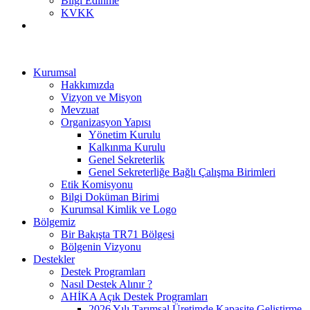
Bilgi Edinme
KVKK
Kurumsal
Hakkımızda
Vizyon ve Misyon
Mevzuat
Organizasyon Yapısı
Yönetim Kurulu
Kalkınma Kurulu
Genel Sekreterlik
Genel Sekreterliğe Bağlı Çalışma Birimleri
Etik Komisyonu
Bilgi Doküman Birimi
Kurumsal Kimlik ve Logo
Bölgemiz
Bir Bakışta TR71 Bölgesi
Bölgenin Vizyonu
Destekler
Destek Programları
Nasıl Destek Alınır ?
AHİKA Açık Destek Programları
2026 Yılı Tarımsal Üretimde Kapasite Geliştirme