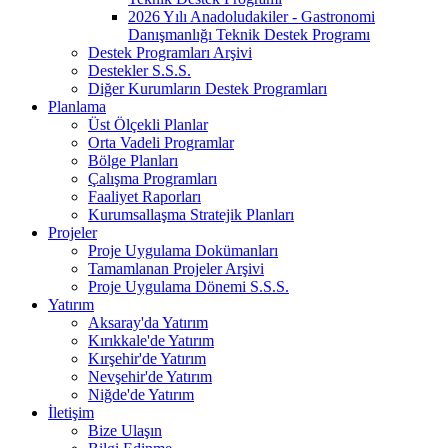
2026 Yılı Anadoludakiler - Gastronomi
Danışmanlığı Teknik Destek Programı
Destek Programları Arşivi
Destekler S.S.S.
Diğer Kurumların Destek Programları
Planlama
Üst Ölçekli Planlar
Orta Vadeli Programlar
Bölge Planları
Çalışma Programları
Faaliyet Raporları
Kurumsallaşma Stratejik Planları
Projeler
Proje Uygulama Dokümanları
Tamamlanan Projeler Arşivi
Proje Uygulama Dönemi S.S.S.
Yatırım
Aksaray'da Yatırım
Kırıkkale'de Yatırım
Kırşehir'de Yatırım
Nevşehir'de Yatırım
Niğde'de Yatırım
İletişim
Bize Ulaşın