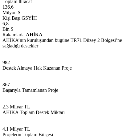
Toplam İhracat
136.6
Milyon $
Kişi Başı GSYİH
6,8
Bin $
Rakamlarla
AHİKA
AHİKA’nın kuruluşundan bugüne TR71 Düzey 2 Bölgesi’ne
sağladığı destekler
982
Destek Almaya Hak Kazanan Proje
867
Başarıyla Tamamlanan Proje
2.3
Milyar TL
AHİKA Toplam Destek Miktarı
4.1
Milyar TL
Projelerin Toplam Bütçesi