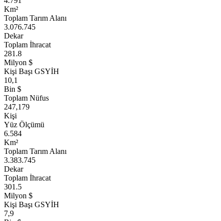
4.791
Km²
Toplam Tarım Alanı
3.076.745
Dekar
Toplam İhracat
281.8
Milyon $
Kişi Başı GSYİH
10,1
Bin $
Toplam Nüfus
247,179
Kişi
Yüz Ölçümü
6.584
Km²
Toplam Tarım Alanı
3.383.745
Dekar
Toplam İhracat
301.5
Milyon $
Kişi Başı GSYİH
7,9