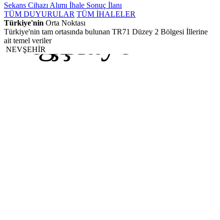
Sekans Cihazı Alımı İhale Sonuç İlanı
TÜM DUYURULAR
TÜM İHALELER
Türkiye'nin
Orta Noktası
Kırıkkale
Kırşehir
Nevşehir
Aksaray
Niğde
Türkiye'nin tam ortasında bulunan TR71 Düzey 2 Bölgesi İllerine
ait temel veriler
NEVŞEHİR