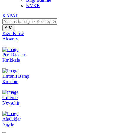
Bilgi Edinme
KVKK
KAPAT
ARA
Kızıl Kilise
Aksaray
Peri Bacaları
Kırıkkale
Hirfanlı Barajı
Kırşehir
Göreme
Nevşehir
Aladağlar
Niğde