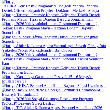
AHİKA Açık Destek Programları
Bölgede Yatırım
Yatırım
Destek Ofisleri
Başarılı Projeler
Doküman Merkezi
Medya
Tarımsal Üretimde Kapasite Geliştirme Teknik Destek
Programı Mayıs - Haziran Dönemi Başvuru Sonuçları İlanı
2026 Yılı Anadoludakiler - Gastronomi Danışmanlığı
Teknik Destek Programı Mayıs - Haziran Dönemi Başvuru
Sonuçları İlanı
Ebubekir Hâzım Tepeyran Ulusal Fotoğraf Yarışması
Sonuçlandı!
Ahiler Kalkınma Ajansı Yatırımlarıyla Savcılı, Türkiye'nin
Yükselen Yelken Merkezlerinden Biri Oluyor
2026 Yılı Anadoludakiler - Gastronomi Danışmanlığı
Teknik Destek Programı Mart - Nisan Dönemi Başvuru Sonuçları
İlanı
Tarımsal Üretimde Kapasite Geliştirme Teknik Destek
Programı İlan Edildi
Kapadokya Gastronomi Festivali 15–16 Mayıs’ta
Mustafapaşa’da
AHİKA Personel Alım İlanı – Başvuru Süresi Uzatılmıştır
HackNiğde 2026: Geleceğin Çözümleri Hackathonu-III
Başarıyla Tamamlandı!
2026 Yılı Sosyal Gelişmeyi Destekleme Programı
(SOGEP) Başvuru Süreci Başladı!
T.C. Ahiler Kalkınma Ajansı Personel Alım İlanı / 2026