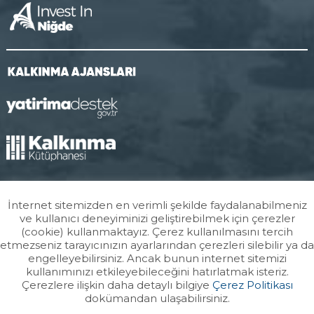
İnternet sitemizden en verimli şekilde faydalanabilmeniz
ve kullanıcı deneyiminizi geliştirebilmek için çerezler
(cookie) kullanmaktayız. Çerez kullanılmasını tercih
etmezseniz tarayıcınızın ayarlarından çerezleri silebilir ya da
engelleyebilirsiniz. Ancak bunun internet sitemizi
kullanımınızı etkileyebileceğini hatırlatmak isteriz.
Çerezlere ilişkin daha detaylı bilgiye
Çerez Politikası
dokümandan ulaşabilirsiniz.