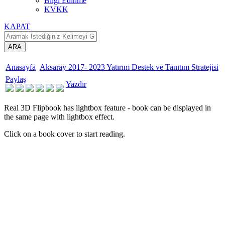
Bilgi Edinme
KVKK
KAPAT
ARA
Anasayfa
Aksaray 2017- 2023 Yatırım Destek ve Tanıtım Stratejisi
Paylaş
Yazdır
Real 3D Flipbook has lightbox feature - book can be displayed in
the same page with lightbox effect.
Click on a book cover to start reading.