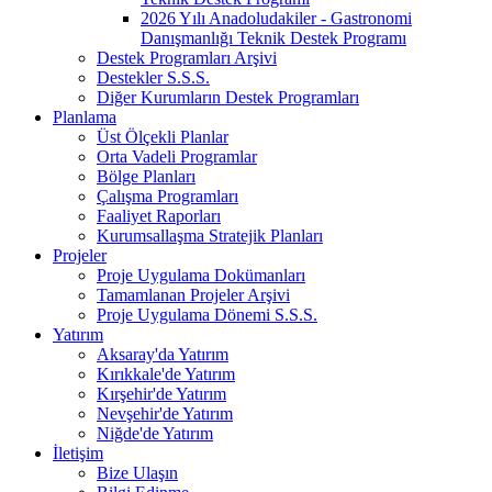
2026 Yılı Anadoludakiler - Gastronomi
Danışmanlığı Teknik Destek Programı
Destek Programları Arşivi
Destekler S.S.S.
Diğer Kurumların Destek Programları
Planlama
Üst Ölçekli Planlar
Orta Vadeli Programlar
Bölge Planları
Çalışma Programları
Faaliyet Raporları
Kurumsallaşma Stratejik Planları
Projeler
Proje Uygulama Dokümanları
Tamamlanan Projeler Arşivi
Proje Uygulama Dönemi S.S.S.
Yatırım
Aksaray'da Yatırım
Kırıkkale'de Yatırım
Kırşehir'de Yatırım
Nevşehir'de Yatırım
Niğde'de Yatırım
İletişim
Bize Ulaşın