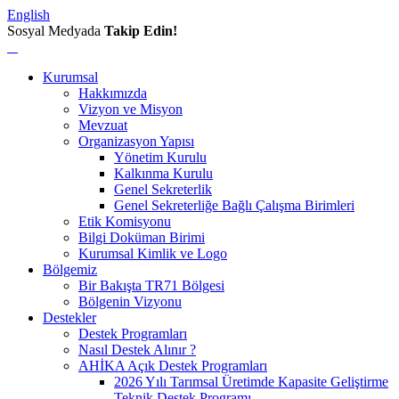
English
Sosyal Medyada
Takip Edin!
Kurumsal
Hakkımızda
Vizyon ve Misyon
Mevzuat
Organizasyon Yapısı
Yönetim Kurulu
Kalkınma Kurulu
Genel Sekreterlik
Genel Sekreterliğe Bağlı Çalışma Birimleri
Etik Komisyonu
Bilgi Doküman Birimi
Kurumsal Kimlik ve Logo
Bölgemiz
Bir Bakışta TR71 Bölgesi
Bölgenin Vizyonu
Destekler
Destek Programları
Nasıl Destek Alınır ?
AHİKA Açık Destek Programları
2026 Yılı Tarımsal Üretimde Kapasite Geliştirme
Teknik Destek Programı