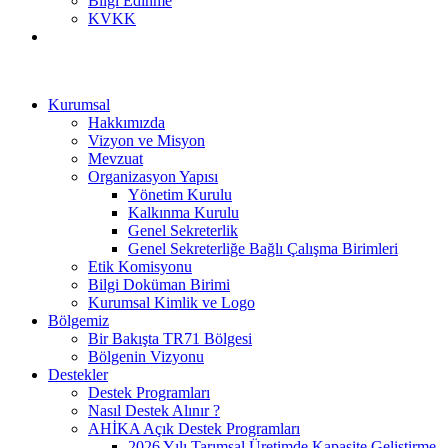
Bilgi Edinme
KVKK
Kurumsal
Hakkımızda
Vizyon ve Misyon
Mevzuat
Organizasyon Yapısı
Yönetim Kurulu
Kalkınma Kurulu
Genel Sekreterlik
Genel Sekreterliğe Bağlı Çalışma Birimleri
Etik Komisyonu
Bilgi Doküman Birimi
Kurumsal Kimlik ve Logo
Bölgemiz
Bir Bakışta TR71 Bölgesi
Bölgenin Vizyonu
Destekler
Destek Programları
Nasıl Destek Alınır ?
AHİKA Açık Destek Programları
2026 Yılı Tarımsal Üretimde Kapasite Geliştirme