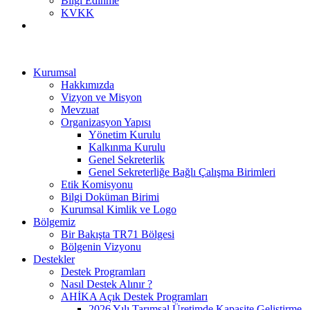
Bilgi Edinme
KVKK
Kurumsal
Hakkımızda
Vizyon ve Misyon
Mevzuat
Organizasyon Yapısı
Yönetim Kurulu
Kalkınma Kurulu
Genel Sekreterlik
Genel Sekreterliğe Bağlı Çalışma Birimleri
Etik Komisyonu
Bilgi Doküman Birimi
Kurumsal Kimlik ve Logo
Bölgemiz
Bir Bakışta TR71 Bölgesi
Bölgenin Vizyonu
Destekler
Destek Programları
Nasıl Destek Alınır ?
AHİKA Açık Destek Programları
2026 Yılı Tarımsal Üretimde Kapasite Geliştirme