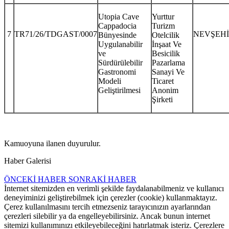
Utopia Cave
Yurttur
Cappadocia
Turizm
7
TR71/26/TDGAST/0007
NEVŞEH
Bünyesinde
Otelcilik
Uygulanabilir
İnşaat Ve
ve
Besicilik
Sürdürülebilir
Pazarlama
Gastronomi
Sanayi Ve
Modeli
Ticaret
Geliştirilmesi
Anonim
Şirketi
Kamuoyuna ilanen duyurulur.
Haber Galerisi
ÖNCEKİ HABER
SONRAKİ HABER
İnternet sitemizden en verimli şekilde faydalanabilmeniz ve kullanıcı
deneyiminizi geliştirebilmek için çerezler (cookie) kullanmaktayız.
Çerez kullanılmasını tercih etmezseniz tarayıcınızın ayarlarından
çerezleri silebilir ya da engelleyebilirsiniz. Ancak bunun internet
sitemizi kullanımınızı etkileyebileceğini hatırlatmak isteriz. Çerezlere