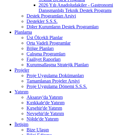
2026 Yılı Anadoludakiler - Gastronomi
Danışmanlığı Teknik Destek Programı
Destek Programları Arşivi
Destekler S.S.S.
Diğer Kurumların Destek Programları
Planlama
Üst Ölçekli Planlar
Orta Vadeli Programlar
Bölge Planları
Çalışma Programları
Faaliyet Raporları
Kurumsallaşma Stratejik Planları
Projeler
Proje Uygulama Dokümanları
Tamamlanan Projeler Arşivi
Proje Uygulama Dönemi S.S.S.
Yatırım
Aksaray'da Yatırım
Kırıkkale'de Yatırım
Kırşehir'de Yatırım
Nevşehir'de Yatırım
Niğde'de Yatırım
İletişim
Bize Ulaşın