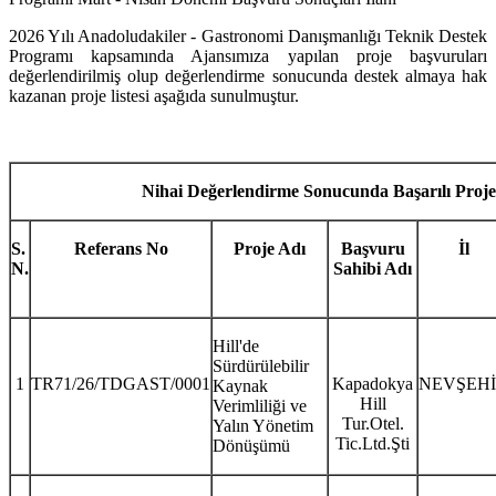
2026 Yılı Anadoludakiler - Gastronomi Danışmanlığı Teknik Destek
Programı kapsamında Ajansımıza yapılan proje başvuruları
değerlendirilmiş olup değerlendirme sonucunda destek almaya hak
kazanan proje listesi aşağıda sunulmuştur.
Nihai Değerlendirme Sonucunda Başarılı Proje 
S.
Referans No
Proje Adı
Başvuru
İl
N.
Sahibi
Adı
Hill'de
Sürdürülebilir
1
TR71/26/TDGAST/0001
Kapadokya
NEVŞEH
Kaynak
Hill
Verimliliği ve
Tur.Otel.
Yalın Yönetim
Tic.Ltd.Şti
Dönüşümü