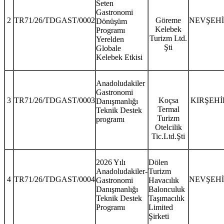
Seten
Gastronomi
2
TR71/26/TDGAST/0002
Göreme
NEVŞEH
Dönüşüm
Kelebek
Programı
Turizm Ltd.
Yerelden
Şti
Globale
Kelebek Etkisi
Anadoludakiler
Gastronomi
3
TR71/26/TDGAST/0003
Koçsa
KIRŞEHİ
Danışmanlığı
Termal
Teknik Destek
Turizm
programı
Otelcilik
Tic.Ltd.Şti
2026 Yılı
Dölen
Anadoludakiler-
Turizm
4
TR71/26/TDGAST/0004
NEVŞEH
Gastronomi
Havacılık
Danışmanlığı
Balonculuk
Teknik Destek
Taşımacılık
Programı
Limited
Şirketi