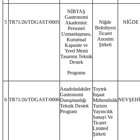
NİBTAŞ
Gastronomi
5
TR71/26/TDGAST/0005
Niğde
NİĞDE
Akademisi:
Belediyesi
Personel
Ticaret
Uzmanlaşması,
Anonim
Kurumsal
Şirketi
Kapasite ve
Yerel Menü
Tasarımı Teknik
Destek
Programı
Anadoludakiler
Toytek
Gastronomi
İnşaat
6
TR71/26/TDGAST/0006
NEVŞEH
Danışmanlığı
Mühendislik
Teknik Destek
Turizm
Program
Yayıncılık
Sanayi Ve
Ticaret
Limited
Şirketi