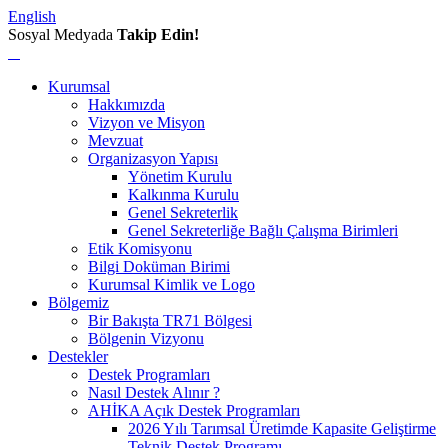
English
Sosyal Medyada
Takip Edin!
Kurumsal
Hakkımızda
Vizyon ve Misyon
Mevzuat
Organizasyon Yapısı
Yönetim Kurulu
Kalkınma Kurulu
Genel Sekreterlik
Genel Sekreterliğe Bağlı Çalışma Birimleri
Etik Komisyonu
Bilgi Doküman Birimi
Kurumsal Kimlik ve Logo
Bölgemiz
Bir Bakışta TR71 Bölgesi
Bölgenin Vizyonu
Destekler
Destek Programları
Nasıl Destek Alınır ?
AHİKA Açık Destek Programları
2026 Yılı Tarımsal Üretimde Kapasite Geliştirme
Teknik Destek Programı