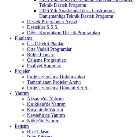
Teknik Destek Programı
2026 Yılı Anadoludakiler - Gastronomi
Danışmanlığı Teknik Destek Programı
Destek Programları Arşivi
Destekler S.S.S.
Diğer Kurumların Destek Programları
Planlama
Üst Ölçekli Planlar
Orta Vadeli Programlar
Bölge Planları
Çalışma Programları
Faaliyet Raporları
Projeler
Proje Uygulama Dokümanları
Tamamlanan Projeler Arşivi
Proje Uygulama Dönemi S.S.S.
Yatırım
Aksaray'da Yatırım
Kırıkkale'de Yatırım
Kırşehir'de Yatırım
Nevşehir'de Yatırım
Niğde'de Yatırım
İletişim
Bize Ulaşın