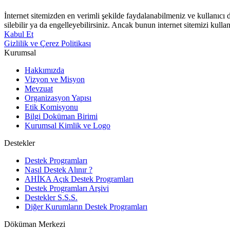
İnternet sitemizden en verimli şekilde faydalanabilmeniz ve kullanıcı d
silebilir ya da engelleyebilirsiniz. Ancak bunun internet sitemizi kullan
Kabul Et
Gizlilik ve Çerez Politikası
Kurumsal
Hakkımızda
Vizyon ve Misyon
Mevzuat
Organizasyon Yapısı
Etik Komisyonu
Bilgi Doküman Birimi
Kurumsal Kimlik ve Logo
Destekler
Destek Programları
Nasıl Destek Alınır ?
AHİKA Açık Destek Programları
Destek Programları Arşivi
Destekler S.S.S.
Diğer Kurumların Destek Programları
Döküman Merkezi