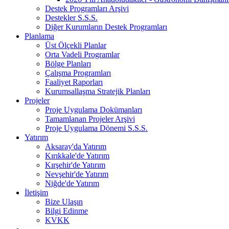
Destek Programları Arşivi
Destekler S.S.S.
Diğer Kurumların Destek Programları
Planlama
Üst Ölçekli Planlar
Orta Vadeli Programlar
Bölge Planları
Çalışma Programları
Faaliyet Raporları
Kurumsallaşma Stratejik Planları
Projeler
Proje Uygulama Dokümanları
Tamamlanan Projeler Arşivi
Proje Uygulama Dönemi S.S.S.
Yatırım
Aksaray'da Yatırım
Kırıkkale'de Yatırım
Kırşehir'de Yatırım
Nevşehir'de Yatırım
Niğde'de Yatırım
İletişim
Bize Ulaşın
Bilgi Edinme
KVKK