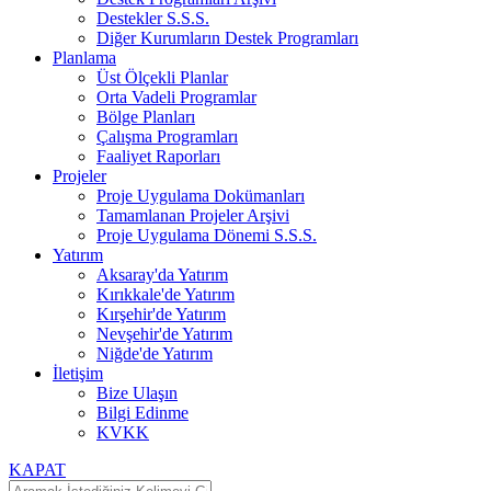
Destekler S.S.S.
Diğer Kurumların Destek Programları
Planlama
Üst Ölçekli Planlar
Orta Vadeli Programlar
Bölge Planları
Çalışma Programları
Faaliyet Raporları
Projeler
Proje Uygulama Dokümanları
Tamamlanan Projeler Arşivi
Proje Uygulama Dönemi S.S.S.
Yatırım
Aksaray'da Yatırım
Kırıkkale'de Yatırım
Kırşehir'de Yatırım
Nevşehir'de Yatırım
Niğde'de Yatırım
İletişim
Bize Ulaşın
Bilgi Edinme
KVKK
KAPAT