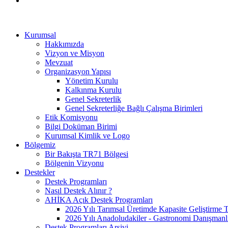
Kurumsal
Hakkımızda
Vizyon ve Misyon
Mevzuat
Organizasyon Yapısı
Yönetim Kurulu
Kalkınma Kurulu
Genel Sekreterlik
Genel Sekreterliğe Bağlı Çalışma Birimleri
Etik Komisyonu
Bilgi Doküman Birimi
Kurumsal Kimlik ve Logo
Bölgemiz
Bir Bakışta TR71 Bölgesi
Bölgenin Vizyonu
Destekler
Destek Programları
Nasıl Destek Alınır ?
AHİKA Açık Destek Programları
2026 Yılı Tarımsal Üretimde Kapasite Geliştirme 
2026 Yılı Anadoludakiler - Gastronomi Danışmanl
Destek Programları Arşivi