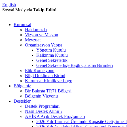
English
Sosyal Medyada
Takip Edin!
Kurumsal
Hakkımızda
Vizyon ve Misyon
Mevzuat
Organizasyon Yapısı
Yönetim Kurulu
Kalkınma Kurulu
Genel Sekreterlik
Genel Sekreterliğe Bağlı Çalışma Birimleri
Etik Komisyonu
Bilgi Doküman Birimi
Kurumsal Kimlik ve Logo
Bölgemiz
Bir Bakışta TR71 Bölgesi
Bölgenin Vizyonu
Destekler
Destek Programları
Nasıl Destek Alınır ?
AHİKA Açık Destek Programları
2026 Yılı Tarımsal Üretimde Kapasite Geliştirme 
2026 Yılı Anadoludakiler - Gastronomi Danışmanl