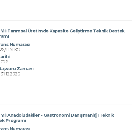
Yılı Tarımsal Üretimde Kapasite Geliştirme Teknik Destek
ramı
rans Numarası
/26/TDTKG
arihi
.2026
Başvuru Zamanı
 31.12.2026
Yılı Anadoludakiler - Gastronomi Danışmanlığı Teknik
ek Programı
rans Numarası