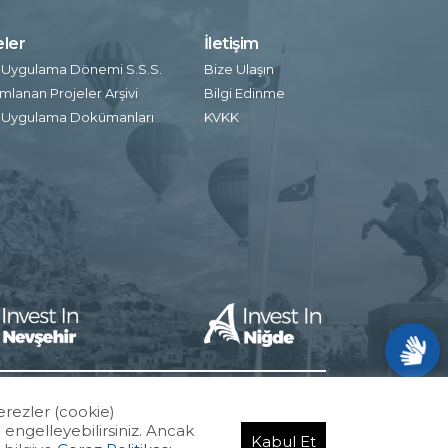
eler
İletişim
 Uygulama Dönemi S.S.S.
Bize Ulaşın
lanan Projeler Arşivi
Bilgi Edinme
 Uygulama Dokümanları
KVKK
erezler (cookie)
 engelleyebilirsiniz. Ancak
Kabul Et