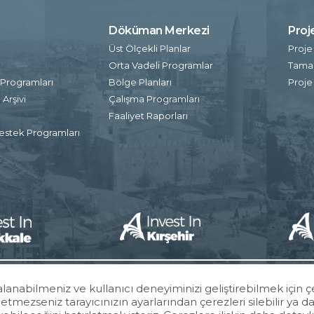
Döküman Merkezi
Proj
ı
Üst Ölçekli Planlar
Proje
Orta Vadeli Programlar
Tamam
Programları
Bölge Planları
Proje
Arşivi
Çalışma Programları
Faaliyet Raporları
estek Programları
lanabilmeniz ve kullanıcı deneyiminizi geliştirebilmek için ç
tmezseniz tarayıcınızın ayarlarından çerezleri silebilir ya da