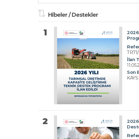
Hibeler / Destekler
1
2026 
Prog
Refe
TR71
İlan T
11.05
Son 
KAYS:
2
2026 
Dest
Refe