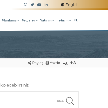
Takip Edin!
English
Planlama
Projeler
Yatırım
İletişim
Paylaş
Yazdır
p edebilirsiniz.
ARA