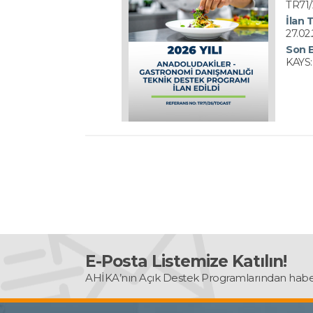
TR71
İlan T
27.02
Son 
KAYS:
E-Posta Listemize Katılın!
AHİKA’nın Açık Destek Programlarından haber