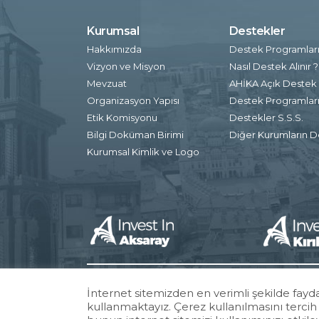
Kurumsal
Destekler
Hakkımızda
Destek Programlar
Vizyon ve Misyon
Nasıl Destek Alınır ?
Mevzuat
AHİKA Açık Destek 
Organizasyon Yapısı
Destek Programları 
Etik Komisyonu
Destekler S.S.S.
Bilgi Doküman Birimi
Diğer Kurumların D
Kurumsal Kimlik ve Logo
İnternet sitemizden en verimli şekilde fayda
kullanmaktayız. Çerez kullanılmasını tercih e