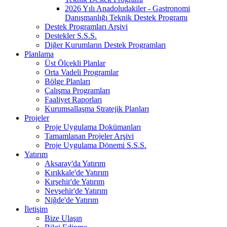
2026 Yılı Anadoludakiler - Gastronomi
Danışmanlığı Teknik Destek Programı
Destek Programları Arşivi
Destekler S.S.S.
Diğer Kurumların Destek Programları
Planlama
Üst Ölçekli Planlar
Orta Vadeli Programlar
Bölge Planları
Çalışma Programları
Faaliyet Raporları
Kurumsallaşma Stratejik Planları
Projeler
Proje Uygulama Dokümanları
Tamamlanan Projeler Arşivi
Proje Uygulama Dönemi S.S.S.
Yatırım
Aksaray'da Yatırım
Kırıkkale'de Yatırım
Kırşehir'de Yatırım
Nevşehir'de Yatırım
Niğde'de Yatırım
İletişim
Bize Ulaşın