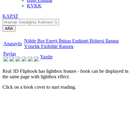
Bilgi Edinme
KVKK
KAPAT
ARA
Niğde Bor Enerji İhtisas Endüstri Bölgesi İlanına
Anasayfa
Yönelik Fizibilite Raporu
Paylaş
Yazdır
Real 3D Flipbook has lightbox feature - book can be displayed in
the same page with lightbox effect.
Click on a book cover to start reading.