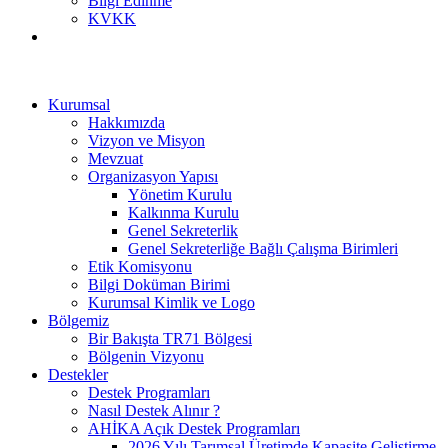
Bilgi Edinme
KVKK
Kurumsal
Hakkımızda
Vizyon ve Misyon
Mevzuat
Organizasyon Yapısı
Yönetim Kurulu
Kalkınma Kurulu
Genel Sekreterlik
Genel Sekreterliğe Bağlı Çalışma Birimleri
Etik Komisyonu
Bilgi Doküman Birimi
Kurumsal Kimlik ve Logo
Bölgemiz
Bir Bakışta TR71 Bölgesi
Bölgenin Vizyonu
Destekler
Destek Programları
Nasıl Destek Alınır ?
AHİKA Açık Destek Programları
2026 Yılı Tarımsal Üretimde Kapasite Geliştirme