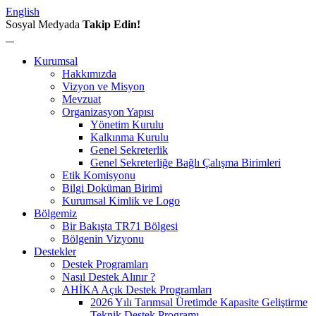
English
Sosyal Medyada
Takip Edin!
Kurumsal
Hakkımızda
Vizyon ve Misyon
Mevzuat
Organizasyon Yapısı
Yönetim Kurulu
Kalkınma Kurulu
Genel Sekreterlik
Genel Sekreterliğe Bağlı Çalışma Birimleri
Etik Komisyonu
Bilgi Doküman Birimi
Kurumsal Kimlik ve Logo
Bölgemiz
Bir Bakışta TR71 Bölgesi
Bölgenin Vizyonu
Destekler
Destek Programları
Nasıl Destek Alınır ?
AHİKA Açık Destek Programları
2026 Yılı Tarımsal Üretimde Kapasite Geliştirme
Teknik Destek Programı