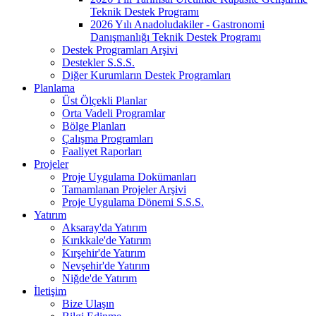
Teknik Destek Programı
2026 Yılı Anadoludakiler - Gastronomi
Danışmanlığı Teknik Destek Programı
Destek Programları Arşivi
Destekler S.S.S.
Diğer Kurumların Destek Programları
Planlama
Üst Ölçekli Planlar
Orta Vadeli Programlar
Bölge Planları
Çalışma Programları
Faaliyet Raporları
Projeler
Proje Uygulama Dokümanları
Tamamlanan Projeler Arşivi
Proje Uygulama Dönemi S.S.S.
Yatırım
Aksaray'da Yatırım
Kırıkkale'de Yatırım
Kırşehir'de Yatırım
Nevşehir'de Yatırım
Niğde'de Yatırım
İletişim
Bize Ulaşın