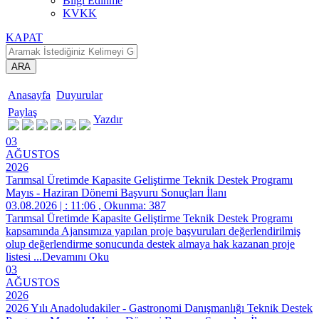
Bilgi Edinme
KVKK
KAPAT
ARA
Anasayfa
Duyurular
Paylaş
Yazdır
03
AĞUSTOS
2026
Tarımsal Üretimde Kapasite Geliştirme Teknik Destek Programı
Mayıs - Haziran Dönemi Başvuru Sonuçları İlanı
03.08.2026 | : 11:06 , Okunma: 387
Tarımsal Üretimde Kapasite Geliştirme Teknik Destek Programı
kapsamında Ajansımıza yapılan proje başvuruları değerlendirilmiş
olup değerlendirme sonucunda destek almaya hak kazanan proje
listesi
...Devamını Oku
03
AĞUSTOS
2026
2026 Yılı Anadoludakiler - Gastronomi Danışmanlığı Teknik Destek