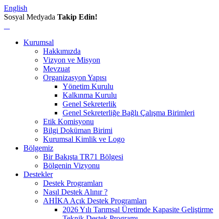
English
Sosyal Medyada
Takip Edin!
Kurumsal
Hakkımızda
Vizyon ve Misyon
Mevzuat
Organizasyon Yapısı
Yönetim Kurulu
Kalkınma Kurulu
Genel Sekreterlik
Genel Sekreterliğe Bağlı Çalışma Birimleri
Etik Komisyonu
Bilgi Doküman Birimi
Kurumsal Kimlik ve Logo
Bölgemiz
Bir Bakışta TR71 Bölgesi
Bölgenin Vizyonu
Destekler
Destek Programları
Nasıl Destek Alınır ?
AHİKA Açık Destek Programları
2026 Yılı Tarımsal Üretimde Kapasite Geliştirme
Teknik Destek Programı