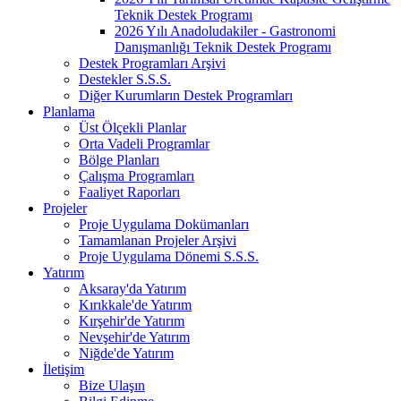
Teknik Destek Programı
2026 Yılı Anadoludakiler - Gastronomi
Danışmanlığı Teknik Destek Programı
Destek Programları Arşivi
Destekler S.S.S.
Diğer Kurumların Destek Programları
Planlama
Üst Ölçekli Planlar
Orta Vadeli Programlar
Bölge Planları
Çalışma Programları
Faaliyet Raporları
Projeler
Proje Uygulama Dokümanları
Tamamlanan Projeler Arşivi
Proje Uygulama Dönemi S.S.S.
Yatırım
Aksaray'da Yatırım
Kırıkkale'de Yatırım
Kırşehir'de Yatırım
Nevşehir'de Yatırım
Niğde'de Yatırım
İletişim
Bize Ulaşın