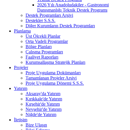
2026 Yılı Anadoludakiler - Gastronomi
Danışmanlığı Teknik Destek Programı
Destek Programları Arşivi
Destekler S.S.S.
Diğer Kurumların Destek Programları
Planlama
Üst Ölçekli Planlar
Orta Vadeli Programlar
Bölge Planları
Çalışma Programları
Faaliyet Raporları
Kurumsallaşma Stratejik Planları
Projeler
Proje Uygulama Dokümanları
Tamamlanan Projeler Arşivi
Proje Uygulama Dönemi S.S.S.
Yatırım
Aksaray'da Yatırım
Kırıkkale'de Yatırım
Kırşehir'de Yatırım
Nevşehir'de Yatırım
Niğde'de Yatırım
İletişim
Bize Ulaşın