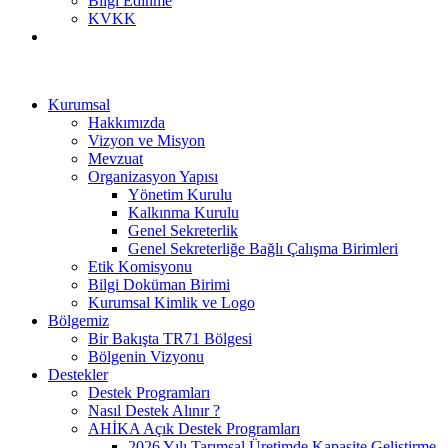
Bilgi Edinme
KVKK
Kurumsal
Hakkımızda
Vizyon ve Misyon
Mevzuat
Organizasyon Yapısı
Yönetim Kurulu
Kalkınma Kurulu
Genel Sekreterlik
Genel Sekreterliğe Bağlı Çalışma Birimleri
Etik Komisyonu
Bilgi Doküman Birimi
Kurumsal Kimlik ve Logo
Bölgemiz
Bir Bakışta TR71 Bölgesi
Bölgenin Vizyonu
Destekler
Destek Programları
Nasıl Destek Alınır ?
AHİKA Açık Destek Programları
2026 Yılı Tarımsal Üretimde Kapasite Geliştirme