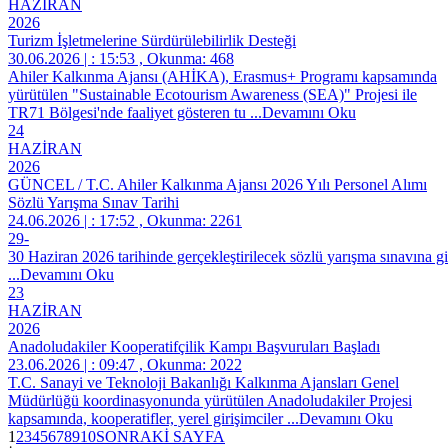
HAZİRAN
2026
Turizm İşletmelerine Sürdürülebilirlik Desteği
30.06.2026 | : 15:53 , Okunma: 468
Ahiler Kalkınma Ajansı (AHİKA), Erasmus+ Programı kapsamında
yürütülen "Sustainable Ecotourism Awareness (SEA)" Projesi ile
TR71 Bölgesi'nde faaliyet gösteren tu
...Devamını Oku
24
HAZİRAN
2026
GÜNCEL / T.C. Ahiler Kalkınma Ajansı 2026 Yılı Personel Alımı
Sözlü Yarışma Sınav Tarihi
24.06.2026 | : 17:52 , Okunma: 2261
29-
30 Haziran 2026 tarihinde gerçekleştirilecek sözlü yarışma sınavına g
...Devamını Oku
23
HAZİRAN
2026
Anadoludakiler Kooperatifçilik Kampı Başvuruları Başladı
23.06.2026 | : 09:47 , Okunma: 2022
T.C. Sanayi ve Teknoloji Bakanlığı Kalkınma Ajansları Genel
Müdürlüğü koordinasyonunda yürütülen Anadoludakiler Projesi
kapsamında, kooperatifler, yerel girişimciler
...Devamını Oku
1
2
3
4
5
6
7
8
9
10
SONRAKİ SAYFA