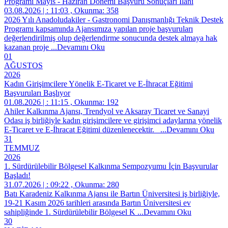
Programı Mayıs - Haziran Dönemi Başvuru Sonuçları İlanı
03.08.2026 | : 11:03 , Okunma: 358
2026 Yılı Anadoludakiler - Gastronomi Danışmanlığı Teknik Destek
Programı kapsamında Ajansımıza yapılan proje başvuruları
değerlendirilmiş olup değerlendirme sonucunda destek almaya hak
kazanan proje
...Devamını Oku
01
AĞUSTOS
2026
Kadın Girişimcilere Yönelik E-Ticaret ve E-İhracat Eğitimi
Başvuruları Başlıyor
01.08.2026 | : 11:15 , Okunma: 192
Ahiler Kalkınma Ajansı, Trendyol ve Aksaray Ticaret ve Sanayi
Odası iş birliğiyle kadın girişimcilere ve girişimci adaylarına yönelik
E-Ticaret ve E-İhracat Eğitimi düzenlenecektir.
...Devamını Oku
31
TEMMUZ
2026
1. Sürdürülebilir Bölgesel Kalkınma Sempozyumu İçin Başvurular
Başladı!
31.07.2026 | : 09:22 , Okunma: 280
Batı Karadeniz Kalkınma Ajansı ile Bartın Üniversitesi iş birliğiyle,
19-21 Kasım 2026 tarihleri arasında Bartın Üniversitesi ev
sahipliğinde 1. Sürdürülebilir Bölgesel K
...Devamını Oku
30