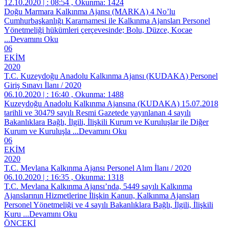
12.10.2020 | : 08:54 , Okunma: 1424
Doğu Marmara Kalkınma Ajansı (MARKA) 4 No’lu
Cumhurbaşkanlığı Kararnamesi ile Kalkınma Ajansları Personel
Yönetmeliği hükümleri çerçevesinde; Bolu, Düzce, Kocae
...Devamını Oku
06
EKİM
2020
T.C. Kuzeydoğu Anadolu Kalkınma Ajansı (KUDAKA) Personel
Giriş Sınavı İlanı / 2020
06.10.2020 | : 16:40 , Okunma: 1488
Kuzeydoğu Anadolu Kalkınma Ajansına (KUDAKA) 15.07.2018
tarihli ve 30479 sayılı Resmi Gazetede yayınlanan 4 sayılı
Bakanlıklara Bağlı, İlgili, İlişkili Kurum ve Kuruluşlar ile Diğer
Kurum ve Kuruluşla
...Devamını Oku
06
EKİM
2020
T.C. Mevlana Kalkınma Ajansı Personel Alım İlanı / 2020
06.10.2020 | : 16:35 , Okunma: 1318
T.C. Mevlana Kalkınma Ajansı’nda, 5449 sayılı Kalkınma
Ajanslarının Hizmetlerine İlişkin Kanun, Kalkınma Ajansları
Personel Yönetmeliği ve 4 sayılı Bakanlıklara Bağlı, İlgili, İlişkili
Kuru
...Devamını Oku
ÖNCEKİ