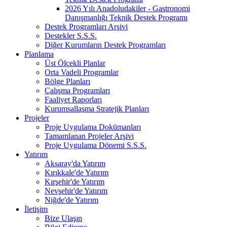
2026 Yılı Anadoludakiler - Gastronomi
Danışmanlığı Teknik Destek Programı
Destek Programları Arşivi
Destekler S.S.S.
Diğer Kurumların Destek Programları
Planlama
Üst Ölçekli Planlar
Orta Vadeli Programlar
Bölge Planları
Çalışma Programları
Faaliyet Raporları
Kurumsallaşma Stratejik Planları
Projeler
Proje Uygulama Dokümanları
Tamamlanan Projeler Arşivi
Proje Uygulama Dönemi S.S.S.
Yatırım
Aksaray'da Yatırım
Kırıkkale'de Yatırım
Kırşehir'de Yatırım
Nevşehir'de Yatırım
Niğde'de Yatırım
İletişim
Bize Ulaşın