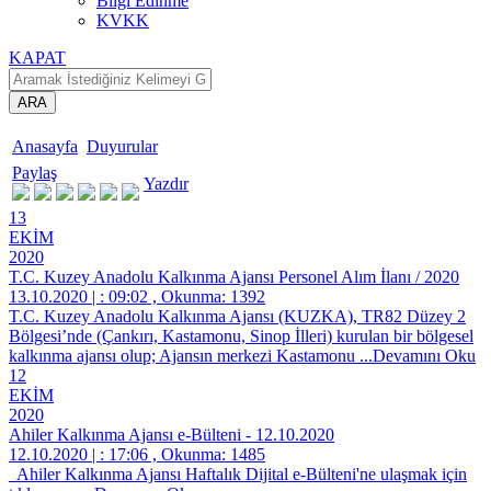
Bilgi Edinme
KVKK
KAPAT
ARA
Anasayfa
Duyurular
Paylaş
Yazdır
13
EKİM
2020
T.C. Kuzey Anadolu Kalkınma Ajansı Personel Alım İlanı / 2020
13.10.2020 | : 09:02 , Okunma: 1392
T.C. Kuzey Anadolu Kalkınma Ajansı (KUZKA), TR82 Düzey 2
Bölgesi’nde (Çankırı, Kastamonu, Sinop İlleri) kurulan bir bölgesel
kalkınma ajansı olup; Ajansın merkezi Kastamonu
...Devamını Oku
12
EKİM
2020
Ahiler Kalkınma Ajansı e-Bülteni - 12.10.2020
12.10.2020 | : 17:06 , Okunma: 1485
Ahiler Kalkınma Ajansı Haftalık Dijital e-Bülteni'ne ulaşmak için