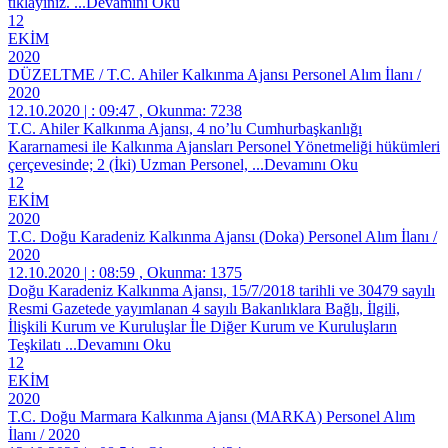
tıklayınız.
...Devamını Oku
12
EKİM
2020
DÜZELTME / T.C. Ahiler Kalkınma Ajansı Personel Alım İlanı /
2020
12.10.2020 | : 09:47 , Okunma: 7238
T.C. Ahiler Kalkınma Ajansı, 4 no’lu Cumhurbaşkanlığı
Kararnamesi ile Kalkınma Ajansları Personel Yönetmeliği hükümleri
çerçevesinde; 2 (İki) Uzman Personel,
...Devamını Oku
12
EKİM
2020
T.C. Doğu Karadeniz Kalkınma Ajansı (Doka) Personel Alım İlanı /
2020
12.10.2020 | : 08:59 , Okunma: 1375
Doğu Karadeniz Kalkınma Ajansı, 15/7/2018 tarihli ve 30479 sayılı
Resmi Gazetede yayımlanan 4 sayılı Bakanlıklara Bağlı, İlgili,
İlişkili Kurum ve Kuruluşlar İle Diğer Kurum ve Kuruluşların
Teşkilatı
...Devamını Oku
12
EKİM
2020
T.C. Doğu Marmara Kalkınma Ajansı (MARKA) Personel Alım
İlanı / 2020