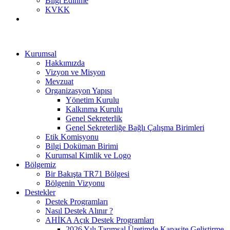
Bilgi Edinme
KVKK
Kurumsal
Hakkımızda
Vizyon ve Misyon
Mevzuat
Organizasyon Yapısı
Yönetim Kurulu
Kalkınma Kurulu
Genel Sekreterlik
Genel Sekreterliğe Bağlı Çalışma Birimleri
Etik Komisyonu
Bilgi Doküman Birimi
Kurumsal Kimlik ve Logo
Bölgemiz
Bir Bakışta TR71 Bölgesi
Bölgenin Vizyonu
Destekler
Destek Programları
Nasıl Destek Alınır ?
AHİKA Açık Destek Programları
2026 Yılı Tarımsal Üretimde Kapasite Geliştirme