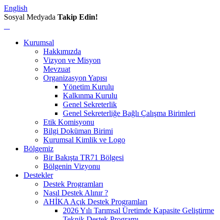
English
Sosyal Medyada
Takip Edin!
Kurumsal
Hakkımızda
Vizyon ve Misyon
Mevzuat
Organizasyon Yapısı
Yönetim Kurulu
Kalkınma Kurulu
Genel Sekreterlik
Genel Sekreterliğe Bağlı Çalışma Birimleri
Etik Komisyonu
Bilgi Doküman Birimi
Kurumsal Kimlik ve Logo
Bölgemiz
Bir Bakışta TR71 Bölgesi
Bölgenin Vizyonu
Destekler
Destek Programları
Nasıl Destek Alınır ?
AHİKA Açık Destek Programları
2026 Yılı Tarımsal Üretimde Kapasite Geliştirme
Teknik Destek Programı