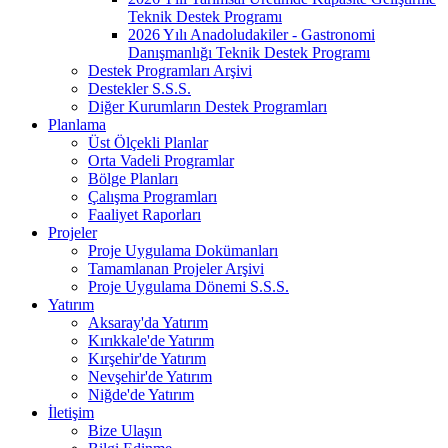
Teknik Destek Programı
2026 Yılı Anadoludakiler - Gastronomi
Danışmanlığı Teknik Destek Programı
Destek Programları Arşivi
Destekler S.S.S.
Diğer Kurumların Destek Programları
Planlama
Üst Ölçekli Planlar
Orta Vadeli Programlar
Bölge Planları
Çalışma Programları
Faaliyet Raporları
Projeler
Proje Uygulama Dokümanları
Tamamlanan Projeler Arşivi
Proje Uygulama Dönemi S.S.S.
Yatırım
Aksaray'da Yatırım
Kırıkkale'de Yatırım
Kırşehir'de Yatırım
Nevşehir'de Yatırım
Niğde'de Yatırım
İletişim
Bize Ulaşın