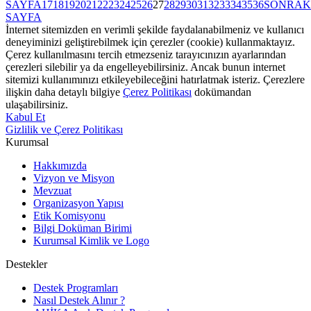
SAYFA
17
18
19
20
21
22
23
24
25
26
27
28
29
30
31
32
33
34
35
36
SONRAK
SAYFA
İnternet sitemizden en verimli şekilde faydalanabilmeniz ve kullanıcı
deneyiminizi geliştirebilmek için çerezler (cookie) kullanmaktayız.
Çerez kullanılmasını tercih etmezseniz tarayıcınızın ayarlarından
çerezleri silebilir ya da engelleyebilirsiniz. Ancak bunun internet
sitemizi kullanımınızı etkileyebileceğini hatırlatmak isteriz. Çerezlere
ilişkin daha detaylı bilgiye
Çerez Politikası
dokümandan
ulaşabilirsiniz.
Kabul Et
Gizlilik ve Çerez Politikası
Kurumsal
Hakkımızda
Vizyon ve Misyon
Mevzuat
Organizasyon Yapısı
Etik Komisyonu
Bilgi Doküman Birimi
Kurumsal Kimlik ve Logo
Destekler
Destek Programları
Nasıl Destek Alınır ?