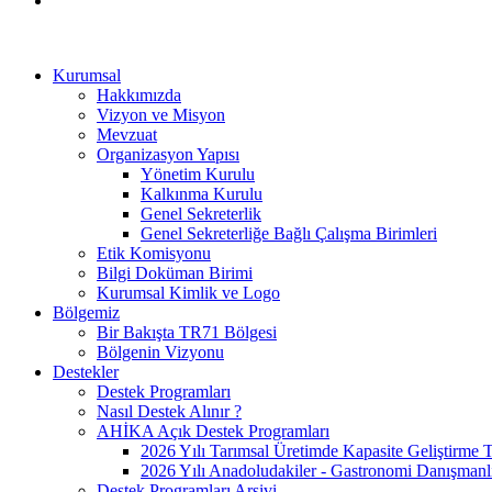
Kurumsal
Hakkımızda
Vizyon ve Misyon
Mevzuat
Organizasyon Yapısı
Yönetim Kurulu
Kalkınma Kurulu
Genel Sekreterlik
Genel Sekreterliğe Bağlı Çalışma Birimleri
Etik Komisyonu
Bilgi Doküman Birimi
Kurumsal Kimlik ve Logo
Bölgemiz
Bir Bakışta TR71 Bölgesi
Bölgenin Vizyonu
Destekler
Destek Programları
Nasıl Destek Alınır ?
AHİKA Açık Destek Programları
2026 Yılı Tarımsal Üretimde Kapasite Geliştirme 
2026 Yılı Anadoludakiler - Gastronomi Danışmanl
Destek Programları Arşivi