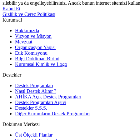
silebilir ya da engelleyebilirsiniz. Ancak bunun internet sitemizi kullan
Kabul Et
Gizlilik ve Çerez Politikası
Kurumsal
Hakkımızda
Vizyon ve Misyon
Mevzuat
Organizasyon Yapısı
Etik Komisyonu
Bilgi Doküman Birimi
Kurumsal Kimlik ve Logo
Destekler
Destek Programları
Nasıl Destek Alınır ?
AHİKA Açık Destek Programları
Destek Programları Arşivi
Destekler S.S.S.
Diğer Kurumların Destek Programları
Döküman Merkezi
Üst Ölçekli Planlar