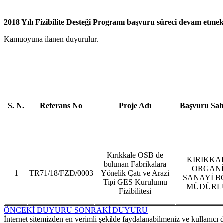
2018 Yılı Fizibilite Desteği Programı başvuru süreci devam etmek
Kamuoyuna ilanen duyurulur.
S. N.
Referans No
Proje Adı
Başvuru Sah
Kırıkkale OSB de
KIRIKKAL
bulunan Fabrikalara
ORGANİ
1
TR71/18/FZD/0003
Yönelik Çatı ve Arazi
SANAYİ B
Tipi GES Kurulumu
MÜDÜRL
Fizibilitesi
ÖNCEKİ DUYURU
SONRAKİ DUYURU
İnternet sitemizden en verimli şekilde faydalanabilmeniz ve kullanıcı d