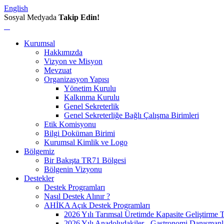
English
Sosyal Medyada
Takip Edin!
Kurumsal
Hakkımızda
Vizyon ve Misyon
Mevzuat
Organizasyon Yapısı
Yönetim Kurulu
Kalkınma Kurulu
Genel Sekreterlik
Genel Sekreterliğe Bağlı Çalışma Birimleri
Etik Komisyonu
Bilgi Doküman Birimi
Kurumsal Kimlik ve Logo
Bölgemiz
Bir Bakışta TR71 Bölgesi
Bölgenin Vizyonu
Destekler
Destek Programları
Nasıl Destek Alınır ?
AHİKA Açık Destek Programları
2026 Yılı Tarımsal Üretimde Kapasite Geliştirme 
2026 Yılı Anadoludakiler - Gastronomi Danışmanl