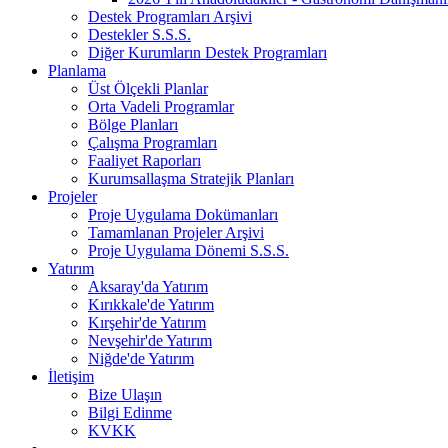
Destek Programları Arşivi
Destekler S.S.S.
Diğer Kurumların Destek Programları
Planlama
Üst Ölçekli Planlar
Orta Vadeli Programlar
Bölge Planları
Çalışma Programları
Faaliyet Raporları
Kurumsallaşma Stratejik Planları
Projeler
Proje Uygulama Dokümanları
Tamamlanan Projeler Arşivi
Proje Uygulama Dönemi S.S.S.
Yatırım
Aksaray'da Yatırım
Kırıkkale'de Yatırım
Kırşehir'de Yatırım
Nevşehir'de Yatırım
Niğde'de Yatırım
İletişim
Bize Ulaşın
Bilgi Edinme
KVKK