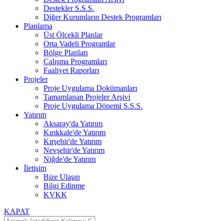
Destekler S.S.S.
Diğer Kurumların Destek Programları
Planlama
Üst Ölçekli Planlar
Orta Vadeli Programlar
Bölge Planları
Çalışma Programları
Faaliyet Raporları
Projeler
Proje Uygulama Dokümanları
Tamamlanan Projeler Arşivi
Proje Uygulama Dönemi S.S.S.
Yatırım
Aksaray'da Yatırım
Kırıkkale'de Yatırım
Kırşehir'de Yatırım
Nevşehir'de Yatırım
Niğde'de Yatırım
İletişim
Bize Ulaşın
Bilgi Edinme
KVKK
KAPAT