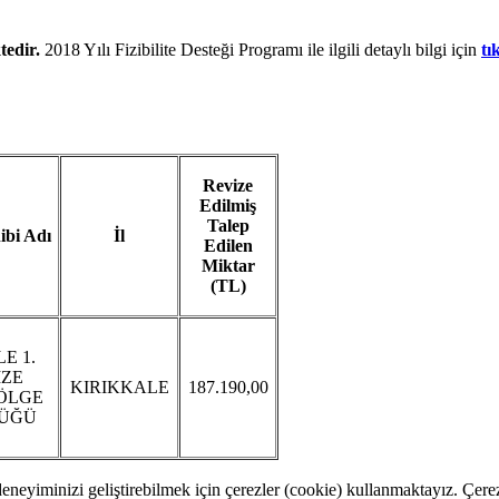
tedir.
2018 Yılı Fizibilite Desteği Programı ile ilgili detaylı bilgi için
tı
Revize
Edilmiş
Talep
ibi Adı
İl
Edilen
Miktar
(TL)
E 1.
ZE
KIRIKKALE
187.190,00
ÖLGE
ÜĞÜ
eneyiminizi geliştirebilmek için çerezler (cookie) kullanmaktayız. Çerez