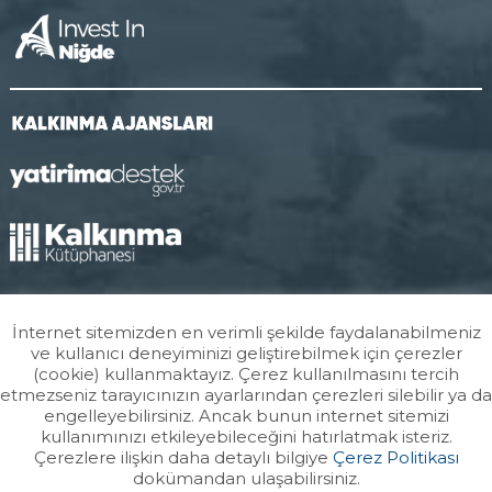
İnternet sitemizden en verimli şekilde faydalanabilmeniz
ve kullanıcı deneyiminizi geliştirebilmek için çerezler
(cookie) kullanmaktayız. Çerez kullanılmasını tercih
etmezseniz tarayıcınızın ayarlarından çerezleri silebilir ya da
engelleyebilirsiniz. Ancak bunun internet sitemizi
kullanımınızı etkileyebileceğini hatırlatmak isteriz.
Çerezlere ilişkin daha detaylı bilgiye
Çerez Politikası
dokümandan ulaşabilirsiniz.