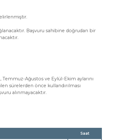
lirlenmiştir.
lanacaktır. Başvuru sahibine doğrudan bir
nacaktır.
an, Temmuz-Ağustos ve Eylül-Ekim aylarını
len sürelerden önce kullandırılması
şvuru alınmayacaktır.
Saat