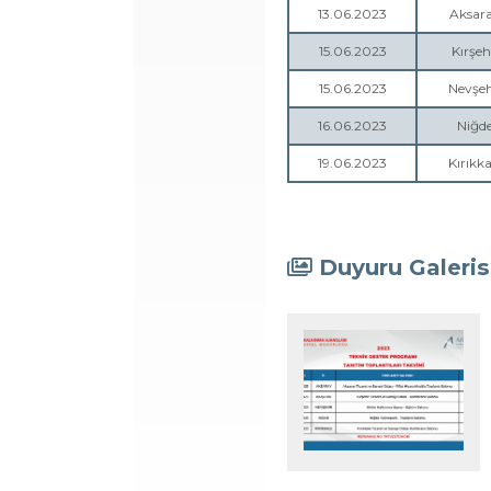
13.06.2023
Aksar
15.06.2023
Kırşeh
15.06.2023
Nevşeh
16.06.2023
Niğd
19.06.2023
Kırıkka
Duyuru Galeris