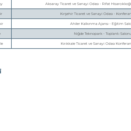
ay
Aksaray Ticaret ve Sanayi Odası - Rifat Hisarcıklıoğ
ir
Kırşehir Ticaret ve Sanayi Odası - Konfera
ir
Ahiler Kalkınma Ajansı - Eğitim Sal
e
Niğde Teknopark - Toplantı Salon
le
Kırıkkale Ticaret ve Sanayi Odası Konfera
i