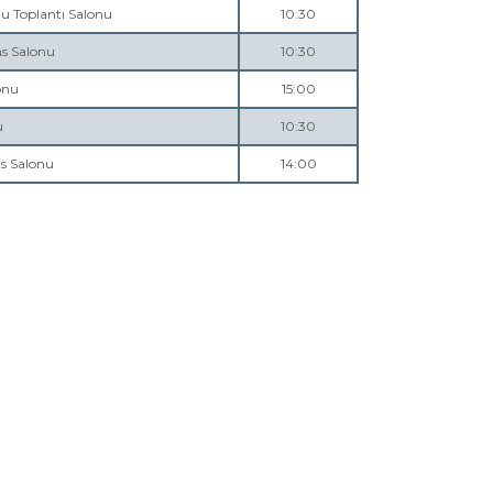
lu Toplantı Salonu
10:30
ns Salonu
10:30
onu
15:00
u
10:30
ns Salonu
14:00