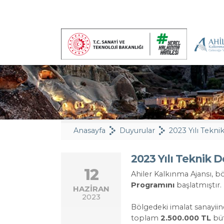
Anasayfa
Duyurular
2023 Yılı Teknik 
12
Ahiler Kalkınma Ajansı, b
Programını
başlatmıştır.
HAZİRAN
2023
Bölgedeki imalat sanayiind
toplam
2.500.000 TL
büt