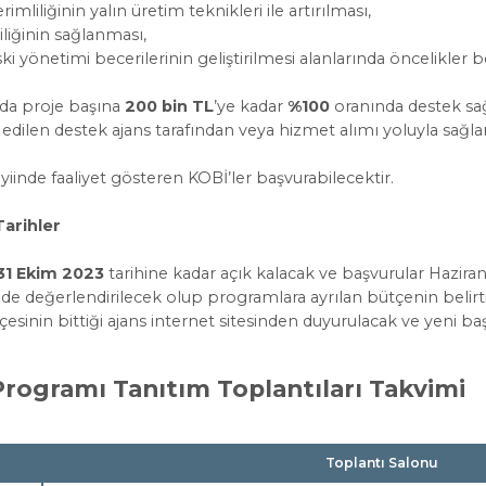
mliliğinin yalın üretim teknikleri ile artırılması,
iliğinin sağlanması,
ki yönetimi becerilerinin geliştirilmesi alanlarında öncelikler be
da proje başına
200 bin TL
’ye kadar
%100
oranında destek sağ
dilen destek ajans tarafından veya hizmet alımı yoluyla sağla
iinde faaliyet gösteren KOBİ’ler başvurabilecektir.
Tarihler
31 Ekim 2023
tarihine kadar açık kalacak ve başvurular Hazir
 değerlendirilecek olup programlara ayrılan bütçenin belirti
nin bittiği ajans internet sitesinden duyurulacak ve yeni ba
rogramı Tanıtım Toplantıları Takvimi
Toplantı Salonu