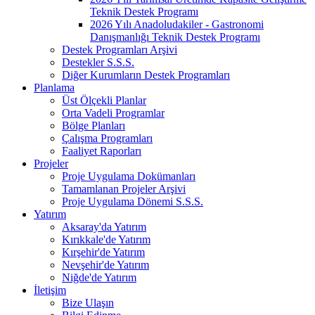
Teknik Destek Programı
2026 Yılı Anadoludakiler - Gastronomi
Danışmanlığı Teknik Destek Programı
Destek Programları Arşivi
Destekler S.S.S.
Diğer Kurumların Destek Programları
Planlama
Üst Ölçekli Planlar
Orta Vadeli Programlar
Bölge Planları
Çalışma Programları
Faaliyet Raporları
Projeler
Proje Uygulama Dokümanları
Tamamlanan Projeler Arşivi
Proje Uygulama Dönemi S.S.S.
Yatırım
Aksaray'da Yatırım
Kırıkkale'de Yatırım
Kırşehir'de Yatırım
Nevşehir'de Yatırım
Niğde'de Yatırım
İletişim
Bize Ulaşın