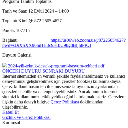
Programı Tanıtım Toplantısı
Tarih ve Saat: 12 Eylül 2024 – 14:00
Toplantı Kimliği: 872 2505 4627
Parola: 107715
Bağlantı:
https://us06web.zoom.us/j/87225054627?
pwd=sDiXSXX96mHH3c931bU9bgdBfjnlPK.1
Duyuru Galerisi
2024-yili-teknik-destek-programi-basvuru-rehberi.pdf
ÖNCEKİ DUYURU
SONRAKİ DUYURU
İnternet sitemizden en verimli şekilde faydalanabilmeniz ve kullanıcı
deneyiminizi geliştirebilmek için çerezler (cookie) kullanmaktayız.
Çerez kullanılmasını tercih etmezseniz tarayıcınızın ayarlarından
çerezleri silebilir ya da engelleyebilirsiniz. Ancak bunun internet
sitemizi kullanımınızı etkileyebileceğini hatırlatmak isteriz. Çerezlere
ilişkin daha detaylı bilgiye
Çerez Politikası
dokümandan
ulaşabilirsiniz.
Kabul Et
Gizlilik ve Çerez Politikası
Kurumsal