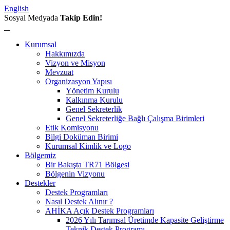
English
Sosyal Medyada
Takip Edin!
Kurumsal
Hakkımızda
Vizyon ve Misyon
Mevzuat
Organizasyon Yapısı
Yönetim Kurulu
Kalkınma Kurulu
Genel Sekreterlik
Genel Sekreterliğe Bağlı Çalışma Birimleri
Etik Komisyonu
Bilgi Doküman Birimi
Kurumsal Kimlik ve Logo
Bölgemiz
Bir Bakışta TR71 Bölgesi
Bölgenin Vizyonu
Destekler
Destek Programları
Nasıl Destek Alınır ?
AHİKA Açık Destek Programları
2026 Yılı Tarımsal Üretimde Kapasite Geliştirme
Teknik Destek Programı