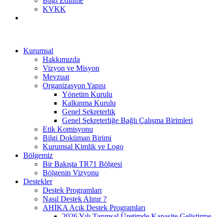
Bilgi Edinme
KVKK
Kurumsal
Hakkımızda
Vizyon ve Misyon
Mevzuat
Organizasyon Yapısı
Yönetim Kurulu
Kalkınma Kurulu
Genel Sekreterlik
Genel Sekreterliğe Bağlı Çalışma Birimleri
Etik Komisyonu
Bilgi Doküman Birimi
Kurumsal Kimlik ve Logo
Bölgemiz
Bir Bakışta TR71 Bölgesi
Bölgenin Vizyonu
Destekler
Destek Programları
Nasıl Destek Alınır ?
AHİKA Açık Destek Programları
2026 Yılı Tarımsal Üretimde Kapasite Geliştirme