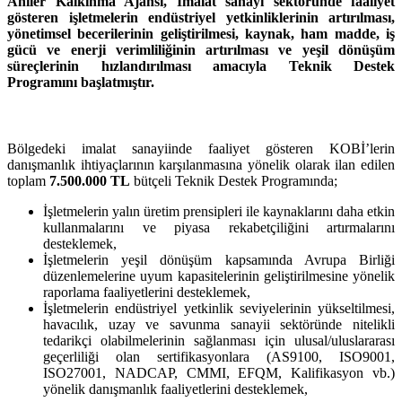
Ahiler Kalkınma Ajansı, İmalat sanayi sektöründe faaliyet
gösteren işletmelerin endüstriyel yetkinliklerinin artırılması,
yönetimsel becerilerinin geliştirilmesi, kaynak, ham madde, iş
gücü ve enerji verimliliğinin artırılması ve yeşil dönüşüm
süreçlerinin hızlandırılması amacıyla
Teknik Destek
Programını
başlatmıştır.
Bölgedeki imalat sanayiinde faaliyet gösteren KOBİ’lerin
danışmanlık ihtiyaçlarının karşılanmasına yönelik olarak ilan edilen
toplam
7.500.000 TL
bütçeli Teknik Destek Programında;
İşletmelerin yalın üretim prensipleri ile kaynaklarını daha etkin
kullanmalarını ve piyasa rekabetçiliğini artırmalarını
desteklemek,
İşletmelerin yeşil dönüşüm kapsamında Avrupa Birliği
düzenlemelerine uyum kapasitelerinin geliştirilmesine yönelik
raporlama faaliyetlerini desteklemek,
İşletmelerin endüstriyel yetkinlik seviyelerinin yükseltilmesi,
havacılık, uzay ve savunma sanayii sektöründe nitelikli
tedarikçi olabilmelerinin sağlanması için ulusal/uluslararası
geçerliliği olan sertifikasyonlara (AS9100, ISO9001,
ISO27001, NADCAP, CMMI, EFQM, Kalifikasyon vb.)
yönelik danışmanlık faaliyetlerini desteklemek,