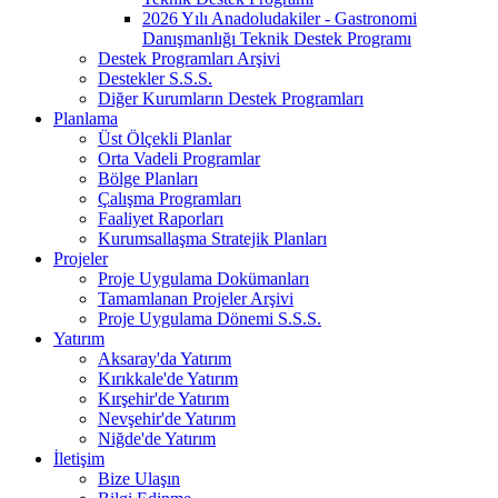
2026 Yılı Anadoludakiler - Gastronomi
Danışmanlığı Teknik Destek Programı
Destek Programları Arşivi
Destekler S.S.S.
Diğer Kurumların Destek Programları
Planlama
Üst Ölçekli Planlar
Orta Vadeli Programlar
Bölge Planları
Çalışma Programları
Faaliyet Raporları
Kurumsallaşma Stratejik Planları
Projeler
Proje Uygulama Dokümanları
Tamamlanan Projeler Arşivi
Proje Uygulama Dönemi S.S.S.
Yatırım
Aksaray'da Yatırım
Kırıkkale'de Yatırım
Kırşehir'de Yatırım
Nevşehir'de Yatırım
Niğde'de Yatırım
İletişim
Bize Ulaşın