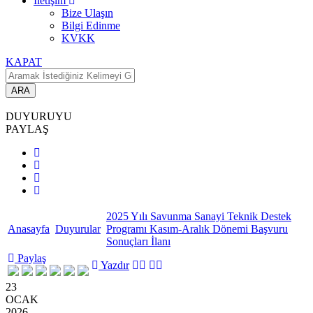
İletişim
Bize Ulaşın
Bilgi Edinme
KVKK
KAPAT
ARA
DUYURUYU
PAYLAŞ
2025 Yılı Savunma Sanayi Teknik Destek
Anasayfa
Duyurular
Programı Kasım-Aralık Dönemi Başvuru
Sonuçları İlanı
Paylaş
Yazdır
23
OCAK
2026