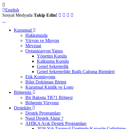
English
Sosyal Medyada
Takip Edin!
Kurumsal
Hakkımızda
Vizyon ve Misyon
Mevzuat
Organizasyon Yapısı
Yönetim Kurulu
Kalkınma Kurulu
Genel Sekreterlik
Genel Sekreterliğe Bağlı Çalışma Birimleri
Etik Komisyonu
Bilgi Doküman Birimi
Kurumsal Kimlik ve Logo
Bölgemiz
Bir Bakışta TR71 Bölgesi
Bölgenin Vizyonu
Destekler
Destek Programları
Nasıl Destek Alınır ?
AHİKA Açık Destek Programları
2026 Yılı Tarımsal Üretimde Kapasite Geliştirme