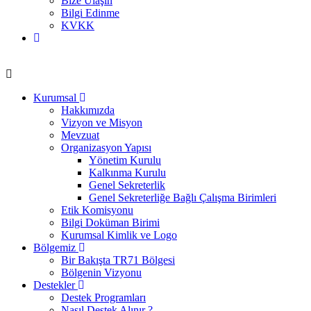
Bize Ulaşın
Bilgi Edinme
KVKK
Kurumsal
Hakkımızda
Vizyon ve Misyon
Mevzuat
Organizasyon Yapısı
Yönetim Kurulu
Kalkınma Kurulu
Genel Sekreterlik
Genel Sekreterliğe Bağlı Çalışma Birimleri
Etik Komisyonu
Bilgi Doküman Birimi
Kurumsal Kimlik ve Logo
Bölgemiz
Bir Bakışta TR71 Bölgesi
Bölgenin Vizyonu
Destekler
Destek Programları
Nasıl Destek Alınır ?