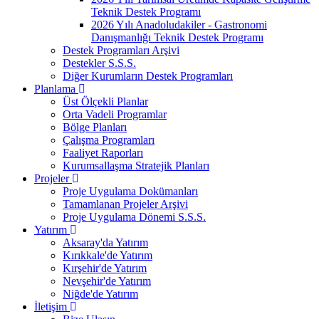
Teknik Destek Programı
2026 Yılı Anadoludakiler - Gastronomi
Danışmanlığı Teknik Destek Programı
Destek Programları Arşivi
Destekler S.S.S.
Diğer Kurumların Destek Programları
Planlama
Üst Ölçekli Planlar
Orta Vadeli Programlar
Bölge Planları
Çalışma Programları
Faaliyet Raporları
Kurumsallaşma Stratejik Planları
Projeler
Proje Uygulama Dokümanları
Tamamlanan Projeler Arşivi
Proje Uygulama Dönemi S.S.S.
Yatırım
Aksaray'da Yatırım
Kırıkkale'de Yatırım
Kırşehir'de Yatırım
Nevşehir'de Yatırım
Niğde'de Yatırım
İletişim