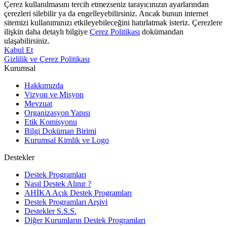
Çerez kullanılmasını tercih etmezseniz tarayıcınızın ayarlarından
çerezleri silebilir ya da engelleyebilirsiniz. Ancak bunun internet
sitemizi kullanımınızı etkileyebileceğini hatırlatmak isteriz. Çerezlere
ilişkin daha detaylı bilgiye
Çerez Politikası
dokümandan
ulaşabilirsiniz.
Kabul Et
Gizlilik ve Çerez Politikası
Kurumsal
Hakkımızda
Vizyon ve Misyon
Mevzuat
Organizasyon Yapısı
Etik Komisyonu
Bilgi Doküman Birimi
Kurumsal Kimlik ve Logo
Destekler
Destek Programları
Nasıl Destek Alınır ?
AHİKA Açık Destek Programları
Destek Programları Arşivi
Destekler S.S.S.
Diğer Kurumların Destek Programları