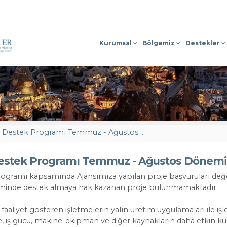
Sosyal Medyada
Kurumsal
Bölgemiz
Destekler
2025 Yılı Teknik Destek Programı Temmuz - Ağustos Dönemi Başvuru Sonuçları İlanı
Destek Programı Temmuz - Ağustos Dönemi B
Programı kapsamında Ajansımıza yapılan proje başvuruları de
inde destek almaya hak kazanan proje bulunmamaktadır.
 faaliyet gösteren işletmelerin yalın üretim uygulamaları ile 
 iş gücü, makine-ekipman ve diğer kaynakların daha etkin kull