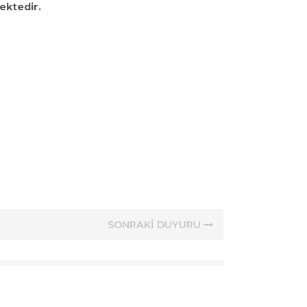
ektedir.
SONRAKİ DUYURU