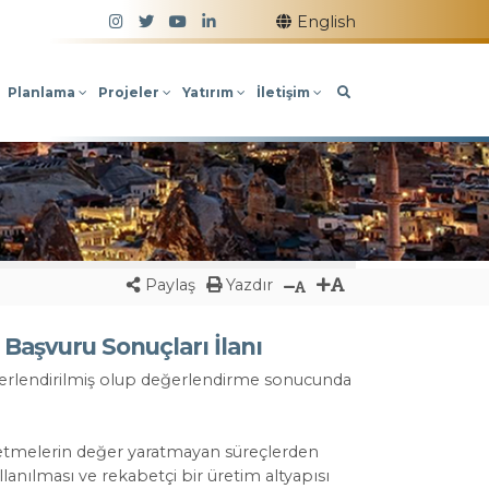
Takip Edin!
English
Planlama
Projeler
Yatırım
İletişim
Paylaş
Yazdır
aşvuru Sonuçları İlanı
ğerlendirilmiş olup değerlendirme sonucunda
işletmelerin değer yaratmayan süreçlerden
anılması ve rekabetçi bir üretim altyapısı