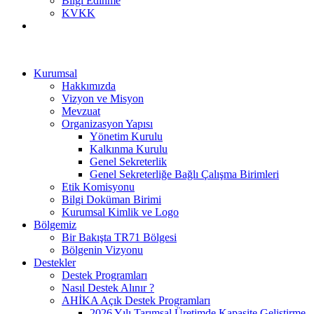
Bilgi Edinme
KVKK
Kurumsal
Hakkımızda
Vizyon ve Misyon
Mevzuat
Organizasyon Yapısı
Yönetim Kurulu
Kalkınma Kurulu
Genel Sekreterlik
Genel Sekreterliğe Bağlı Çalışma Birimleri
Etik Komisyonu
Bilgi Doküman Birimi
Kurumsal Kimlik ve Logo
Bölgemiz
Bir Bakışta TR71 Bölgesi
Bölgenin Vizyonu
Destekler
Destek Programları
Nasıl Destek Alınır ?
AHİKA Açık Destek Programları
2026 Yılı Tarımsal Üretimde Kapasite Geliştirme