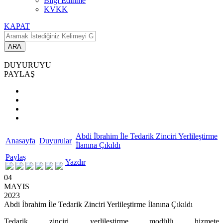
Bilgi Edinme
KVKK
KAPAT
ARA
DUYURUYU
PAYLAŞ
Abdi İbrahim İle Tedarik Zinciri Yerlileştirme
Anasayfa
Duyurular
İlanına Çıkıldı
Paylaş
Yazdır
04
MAYIS
2023
Abdi İbrahim İle Tedarik Zinciri Yerlileştirme İlanına Çıkıldı
Tedarik zinciri yerlileştirme modülü hizmete