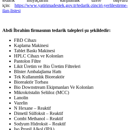
tedarik ihtiyaçlarını karşılamak üzere başvuru
için:
https://www.yatirimadestek.gov.tr/tedarik-zinciri-yerlilestirme-
ilan-listesi
Abdi İbrahim firmasının tedarik talepleri şu şekildedir:
FBD Cihazı
Kaplama Makinesi
Tablet Baskı Makinesi
HPLC Cihazı ve Kolonları
Pantolon Filtre
Likit Üretim ve Bio Üretim Filtreleri
Blister Ambalajlama Hattı
Tek Kullanımlık Bioreaktör
Bioreaktör Torbası
Bio Downstream Ekipmanları Ve Kolonları
Mikrokristalin Selüloz (MCC)
Lanolin
Vazelin
N Hexane – Reaktif
Dimetil Sülfoksit – Reaktif
Combi Methanol – Reaktif
Sodyum Hidroksit – Reaktif
Iso Propil Alkol (IPA)