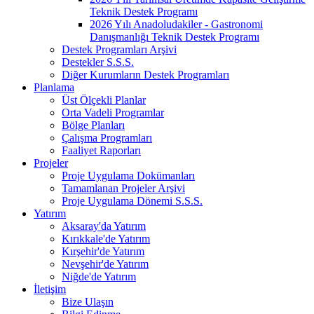
Teknik Destek Programı
2026 Yılı Anadoludakiler - Gastronomi
Danışmanlığı Teknik Destek Programı
Destek Programları Arşivi
Destekler S.S.S.
Diğer Kurumların Destek Programları
Planlama
Üst Ölçekli Planlar
Orta Vadeli Programlar
Bölge Planları
Çalışma Programları
Faaliyet Raporları
Projeler
Proje Uygulama Dokümanları
Tamamlanan Projeler Arşivi
Proje Uygulama Dönemi S.S.S.
Yatırım
Aksaray'da Yatırım
Kırıkkale'de Yatırım
Kırşehir'de Yatırım
Nevşehir'de Yatırım
Niğde'de Yatırım
İletişim
Bize Ulaşın