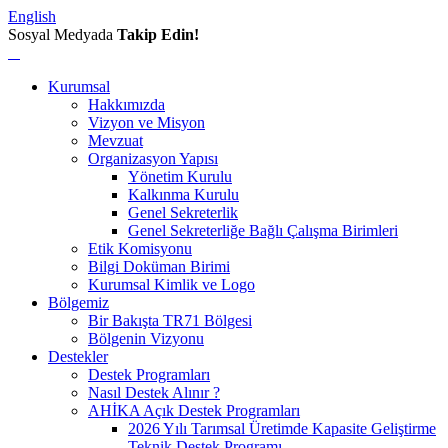
English
Sosyal Medyada
Takip Edin!
Kurumsal
Hakkımızda
Vizyon ve Misyon
Mevzuat
Organizasyon Yapısı
Yönetim Kurulu
Kalkınma Kurulu
Genel Sekreterlik
Genel Sekreterliğe Bağlı Çalışma Birimleri
Etik Komisyonu
Bilgi Doküman Birimi
Kurumsal Kimlik ve Logo
Bölgemiz
Bir Bakışta TR71 Bölgesi
Bölgenin Vizyonu
Destekler
Destek Programları
Nasıl Destek Alınır ?
AHİKA Açık Destek Programları
2026 Yılı Tarımsal Üretimde Kapasite Geliştirme
Teknik Destek Programı