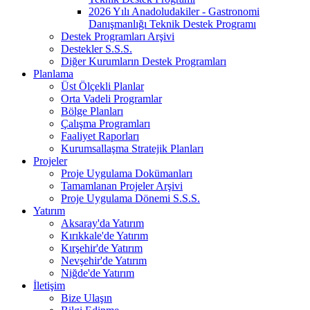
2026 Yılı Anadoludakiler - Gastronomi
Danışmanlığı Teknik Destek Programı
Destek Programları Arşivi
Destekler S.S.S.
Diğer Kurumların Destek Programları
Planlama
Üst Ölçekli Planlar
Orta Vadeli Programlar
Bölge Planları
Çalışma Programları
Faaliyet Raporları
Kurumsallaşma Stratejik Planları
Projeler
Proje Uygulama Dokümanları
Tamamlanan Projeler Arşivi
Proje Uygulama Dönemi S.S.S.
Yatırım
Aksaray'da Yatırım
Kırıkkale'de Yatırım
Kırşehir'de Yatırım
Nevşehir'de Yatırım
Niğde'de Yatırım
İletişim
Bize Ulaşın