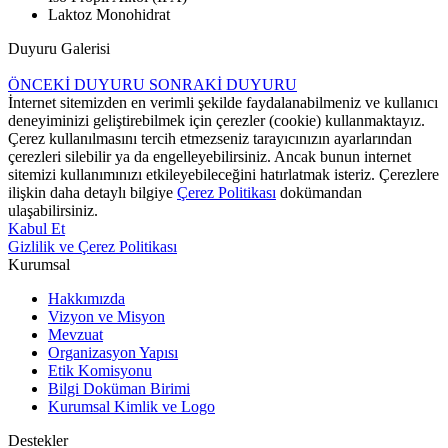
Laktoz Monohidrat
Duyuru Galerisi
ÖNCEKİ DUYURU
SONRAKİ DUYURU
İnternet sitemizden en verimli şekilde faydalanabilmeniz ve kullanıcı
deneyiminizi geliştirebilmek için çerezler (cookie) kullanmaktayız.
Çerez kullanılmasını tercih etmezseniz tarayıcınızın ayarlarından
çerezleri silebilir ya da engelleyebilirsiniz. Ancak bunun internet
sitemizi kullanımınızı etkileyebileceğini hatırlatmak isteriz. Çerezlere
ilişkin daha detaylı bilgiye
Çerez Politikası
dokümandan
ulaşabilirsiniz.
Kabul Et
Gizlilik ve Çerez Politikası
Kurumsal
Hakkımızda
Vizyon ve Misyon
Mevzuat
Organizasyon Yapısı
Etik Komisyonu
Bilgi Doküman Birimi
Kurumsal Kimlik ve Logo
Destekler