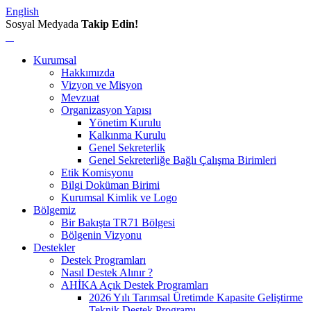
English
Sosyal Medyada
Takip Edin!
Kurumsal
Hakkımızda
Vizyon ve Misyon
Mevzuat
Organizasyon Yapısı
Yönetim Kurulu
Kalkınma Kurulu
Genel Sekreterlik
Genel Sekreterliğe Bağlı Çalışma Birimleri
Etik Komisyonu
Bilgi Doküman Birimi
Kurumsal Kimlik ve Logo
Bölgemiz
Bir Bakışta TR71 Bölgesi
Bölgenin Vizyonu
Destekler
Destek Programları
Nasıl Destek Alınır ?
AHİKA Açık Destek Programları
2026 Yılı Tarımsal Üretimde Kapasite Geliştirme
Teknik Destek Programı