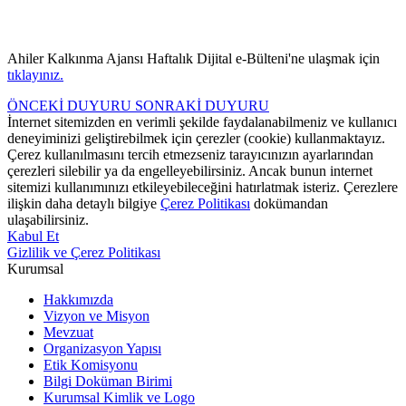
Ahiler Kalkınma Ajansı Haftalık Dijital e-Bülteni'ne ulaşmak için
tıklayınız.
ÖNCEKİ DUYURU
SONRAKİ DUYURU
İnternet sitemizden en verimli şekilde faydalanabilmeniz ve kullanıcı
deneyiminizi geliştirebilmek için çerezler (cookie) kullanmaktayız.
Çerez kullanılmasını tercih etmezseniz tarayıcınızın ayarlarından
çerezleri silebilir ya da engelleyebilirsiniz. Ancak bunun internet
sitemizi kullanımınızı etkileyebileceğini hatırlatmak isteriz. Çerezlere
ilişkin daha detaylı bilgiye
Çerez Politikası
dokümandan
ulaşabilirsiniz.
Kabul Et
Gizlilik ve Çerez Politikası
Kurumsal
Hakkımızda
Vizyon ve Misyon
Mevzuat
Organizasyon Yapısı
Etik Komisyonu
Bilgi Doküman Birimi
Kurumsal Kimlik ve Logo