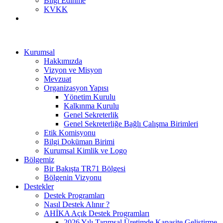
Bilgi Edinme
KVKK
Kurumsal
Hakkımızda
Vizyon ve Misyon
Mevzuat
Organizasyon Yapısı
Yönetim Kurulu
Kalkınma Kurulu
Genel Sekreterlik
Genel Sekreterliğe Bağlı Çalışma Birimleri
Etik Komisyonu
Bilgi Doküman Birimi
Kurumsal Kimlik ve Logo
Bölgemiz
Bir Bakışta TR71 Bölgesi
Bölgenin Vizyonu
Destekler
Destek Programları
Nasıl Destek Alınır ?
AHİKA Açık Destek Programları
2026 Yılı Tarımsal Üretimde Kapasite Geliştirme