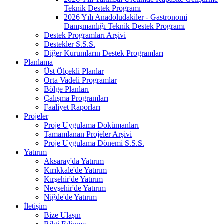
Teknik Destek Programı
2026 Yılı Anadoludakiler - Gastronomi
Danışmanlığı Teknik Destek Programı
Destek Programları Arşivi
Destekler S.S.S.
Diğer Kurumların Destek Programları
Planlama
Üst Ölçekli Planlar
Orta Vadeli Programlar
Bölge Planları
Çalışma Programları
Faaliyet Raporları
Projeler
Proje Uygulama Dokümanları
Tamamlanan Projeler Arşivi
Proje Uygulama Dönemi S.S.S.
Yatırım
Aksaray'da Yatırım
Kırıkkale'de Yatırım
Kırşehir'de Yatırım
Nevşehir'de Yatırım
Niğde'de Yatırım
İletişim
Bize Ulaşın