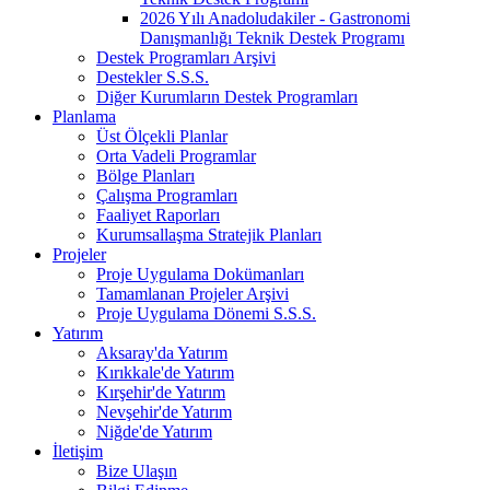
2026 Yılı Anadoludakiler - Gastronomi
Danışmanlığı Teknik Destek Programı
Destek Programları Arşivi
Destekler S.S.S.
Diğer Kurumların Destek Programları
Planlama
Üst Ölçekli Planlar
Orta Vadeli Programlar
Bölge Planları
Çalışma Programları
Faaliyet Raporları
Kurumsallaşma Stratejik Planları
Projeler
Proje Uygulama Dokümanları
Tamamlanan Projeler Arşivi
Proje Uygulama Dönemi S.S.S.
Yatırım
Aksaray'da Yatırım
Kırıkkale'de Yatırım
Kırşehir'de Yatırım
Nevşehir'de Yatırım
Niğde'de Yatırım
İletişim
Bize Ulaşın