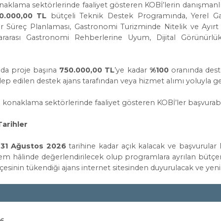
aklama sektörlerinde faaliyet gösteren KOBİ’lerin danışmanlık
0.000,00 TL
bütçeli Teknik Destek Programında, Yerel G
lir Süreç Planlaması, Gastronomi Turizminde Nitelik ve Ayırt
ararası Gastronomi Rehberlerine Uyum, Dijital Görünürlü
da proje başına
750.000,00 TL
’ye kadar
%100
oranında dest
p edilen destek ajans tarafından veya hizmet alımı yoluyla ger
konaklama sektörlerinde faaliyet gösteren KOBİ’ler başvurabi
Tarihler
ı
31 Ağustos 2026
tarihine kadar açık kalacak ve başvurula
em hâlinde değerlendirilecek olup programlara ayrılan bütçeni
inin tükendiği ajans internet sitesinden duyurulacak ve yeni
26