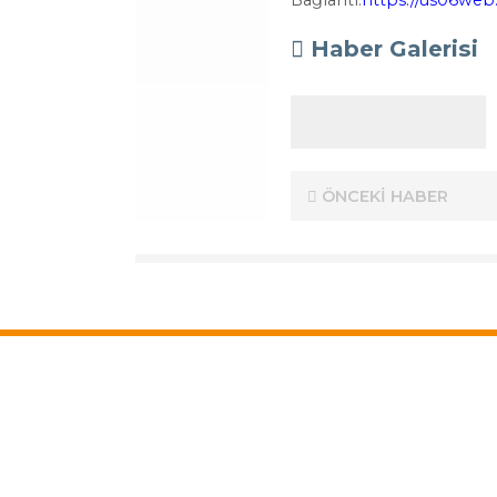
Bağlantı:
https://us06w
Haber Galerisi
ÖNCEKİ HABER
Kurumsal
Destekler
Hakkımızda
Destek Programlar
Vizyon ve Misyon
Nasıl Destek Alınır ?
Mevzuat
AHİKA Açık Destek 