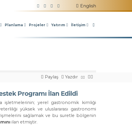
ada
Takip Edin!
English
Planlama
Projeler
Yatırım
İletişim
Paylaş
Yazdır
stek Programı İlan Edildi
 işletmelerinin; yerel gastronomik kimliği
 yeterliliği yüksek ve uluslararası gastronomi
rişmelerini sağlamak ve bu suretle bölgenin
amını
ilan etmiştir.