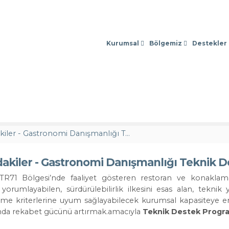
Sosyal Medy
Kurumsal
Bölgemiz
Destekler
2026 Yılı Anadoludakiler - Gastronomi Danışmanlığı Teknik Destek Programı İlan Edildi
dakiler - Gastronomi Danışmanlığı Teknik De
 TR71 Bölgesi’nde faaliyet gösteren restoran ve konaklama
a yorumlayabilen, sürdürülebilirlik ilkesini esas alan, teknik
rme kriterlerine uyum sağlayabilecek kurumsal kapasiteye e
nda rekabet gücünü artırmak.amacıyla
Teknik Destek Progr