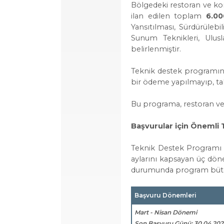
Bölgedeki restoran ve kon
ilan edilen toplam
6.00
Yansıtılması, Sürdürülebi
Sunum Teknikleri, Ulusl
belirlenmiştir.
Teknik destek programın
bir ödeme yapılmayıp, tale
Bu programa, restoran ve 
Başvurular için Önemli 
Teknik Destek Program
aylarını kapsayan üç dön
durumunda program bütçes
Başvuru Dönemleri
Mart - Nisan Dönemi
Son Başvuru Günü: 30.04.20