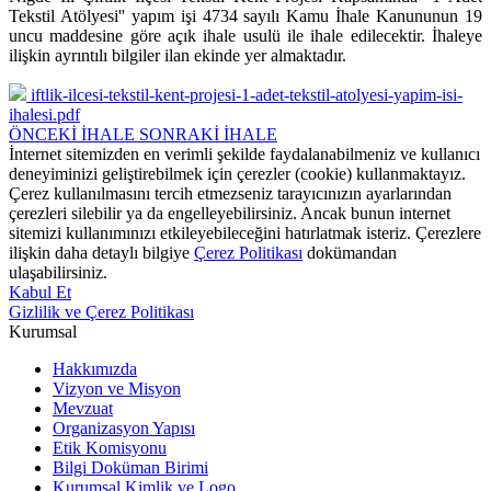
Tekstil Atölyesi'' yapım işi 4734 sayılı Kamu İhale Kanununun 19
uncu maddesine göre açık ihale usulü ile ihale edilecektir. İhaleye
ilişkin ayrıntılı bilgiler ilan ekinde yer almaktadır.
iftlik-ilcesi-tekstil-kent-projesi-1-adet-tekstil-atolyesi-yapim-isi-
ihalesi.pdf
ÖNCEKİ İHALE
SONRAKİ İHALE
İnternet sitemizden en verimli şekilde faydalanabilmeniz ve kullanıcı
deneyiminizi geliştirebilmek için çerezler (cookie) kullanmaktayız.
Çerez kullanılmasını tercih etmezseniz tarayıcınızın ayarlarından
çerezleri silebilir ya da engelleyebilirsiniz. Ancak bunun internet
sitemizi kullanımınızı etkileyebileceğini hatırlatmak isteriz. Çerezlere
ilişkin daha detaylı bilgiye
Çerez Politikası
dokümandan
ulaşabilirsiniz.
Kabul Et
Gizlilik ve Çerez Politikası
Kurumsal
Hakkımızda
Vizyon ve Misyon
Mevzuat
Organizasyon Yapısı
Etik Komisyonu
Bilgi Doküman Birimi
Kurumsal Kimlik ve Logo