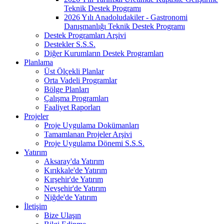
Teknik Destek Programı
2026 Yılı Anadoludakiler - Gastronomi
Danışmanlığı Teknik Destek Programı
Destek Programları Arşivi
Destekler S.S.S.
Diğer Kurumların Destek Programları
Planlama
Üst Ölçekli Planlar
Orta Vadeli Programlar
Bölge Planları
Çalışma Programları
Faaliyet Raporları
Projeler
Proje Uygulama Dokümanları
Tamamlanan Projeler Arşivi
Proje Uygulama Dönemi S.S.S.
Yatırım
Aksaray'da Yatırım
Kırıkkale'de Yatırım
Kırşehir'de Yatırım
Nevşehir'de Yatırım
Niğde'de Yatırım
İletişim
Bize Ulaşın