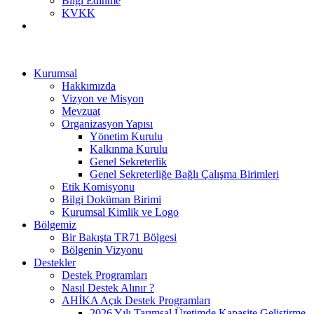
Bilgi Edinme
KVKK
Kurumsal
Hakkımızda
Vizyon ve Misyon
Mevzuat
Organizasyon Yapısı
Yönetim Kurulu
Kalkınma Kurulu
Genel Sekreterlik
Genel Sekreterliğe Bağlı Çalışma Birimleri
Etik Komisyonu
Bilgi Doküman Birimi
Kurumsal Kimlik ve Logo
Bölgemiz
Bir Bakışta TR71 Bölgesi
Bölgenin Vizyonu
Destekler
Destek Programları
Nasıl Destek Alınır ?
AHİKA Açık Destek Programları
2026 Yılı Tarımsal Üretimde Kapasite Geliştirme