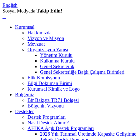
English
Sosyal Medyada
Takip Edin!
Kurumsal
Hakkımızda
Vizyon ve Misyon
Mevzuat
Organizasyon Yapısı
Yönetim Kurulu
Kalkınma Kurulu
Genel Sekreterlik
Genel Sekreterliğe Bağlı Çalışma Birimleri
Etik Komisyonu
Bilgi Doküman Birimi
Kurumsal Kimlik ve Logo
Bölgemiz
Bir Bakışta TR71 Bölgesi
Bölgenin Vizyonu
Destekler
Destek Programları
Nasıl Destek Alınır ?
AHİKA Açık Destek Programları
2026 Yılı Tarımsal Üretimde Kapasite Geliştirme
Teknik Destek Programı