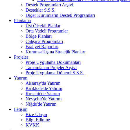
Destek Programları Arşivi
Destekler S.S.S.
Diğer Kurumların Destek Programları
Planlama
Üst Ölçekli Planlar
Orta Vadeli Programlar
Bölge Planları
Çalışma Programları
Faaliyet Raporları
Kurumsallaşma Stratejik Planları
Projeler
Proje Uygulama Dokümanları
Tamamlanan Projeler Arşivi
Proje Uygulama Dönemi S.S.S.
Yatırım
Aksaray'da Yatırım
Kırıkkale'de Yatırım
Kırşehir'de Yatırım
Nevşehir'de Yatırım
Niğde'de Yatırım
İletişim
Bize Ulaşın
Bilgi Edinme
KVKK