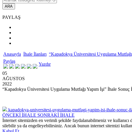
ARA
PAYLAŞ
Anasayfa
İhale İlanları
“Kapadokya Üniversitesi Uygulama Mutfağı 
Paylaş
Yazdır
05
AĞUSTOS
2022
“Kapadokya Üniversitesi Uygulama Mutfağı Yapım İşi” İhale Sonuç İ
kapadokya-universitesi-uygulama-mutfagi-yapim-isi-ihale-sonuc-il
ÖNCEKİ İHALE
SONRAKİ İHALE
İnternet sitemizden en verimli şekilde faydalanabilmeniz ve kullanıcı d
silebilir ya da engelleyebilirsiniz. Ancak bunun internet sitemizi kullan
Kabul Et