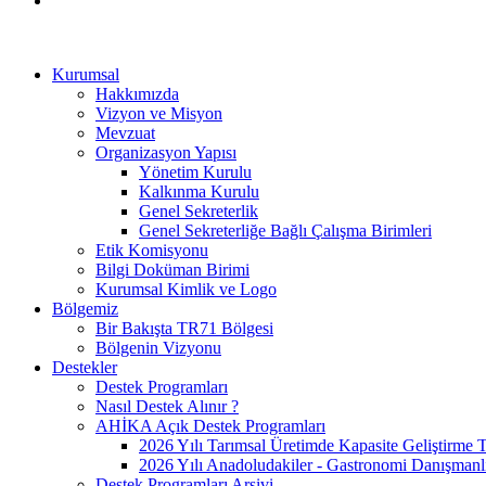
Kurumsal
Hakkımızda
Vizyon ve Misyon
Mevzuat
Organizasyon Yapısı
Yönetim Kurulu
Kalkınma Kurulu
Genel Sekreterlik
Genel Sekreterliğe Bağlı Çalışma Birimleri
Etik Komisyonu
Bilgi Doküman Birimi
Kurumsal Kimlik ve Logo
Bölgemiz
Bir Bakışta TR71 Bölgesi
Bölgenin Vizyonu
Destekler
Destek Programları
Nasıl Destek Alınır ?
AHİKA Açık Destek Programları
2026 Yılı Tarımsal Üretimde Kapasite Geliştirme 
2026 Yılı Anadoludakiler - Gastronomi Danışmanl
Destek Programları Arşivi