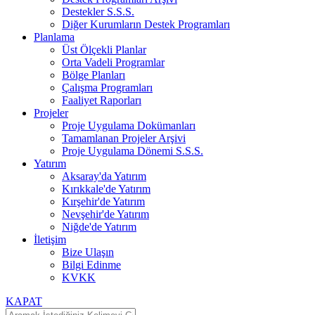
Destekler S.S.S.
Diğer Kurumların Destek Programları
Planlama
Üst Ölçekli Planlar
Orta Vadeli Programlar
Bölge Planları
Çalışma Programları
Faaliyet Raporları
Projeler
Proje Uygulama Dokümanları
Tamamlanan Projeler Arşivi
Proje Uygulama Dönemi S.S.S.
Yatırım
Aksaray'da Yatırım
Kırıkkale'de Yatırım
Kırşehir'de Yatırım
Nevşehir'de Yatırım
Niğde'de Yatırım
İletişim
Bize Ulaşın
Bilgi Edinme
KVKK
KAPAT