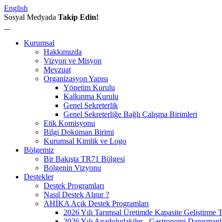
English
Sosyal Medyada
Takip Edin!
Kurumsal
Hakkımızda
Vizyon ve Misyon
Mevzuat
Organizasyon Yapısı
Yönetim Kurulu
Kalkınma Kurulu
Genel Sekreterlik
Genel Sekreterliğe Bağlı Çalışma Birimleri
Etik Komisyonu
Bilgi Doküman Birimi
Kurumsal Kimlik ve Logo
Bölgemiz
Bir Bakışta TR71 Bölgesi
Bölgenin Vizyonu
Destekler
Destek Programları
Nasıl Destek Alınır ?
AHİKA Açık Destek Programları
2026 Yılı Tarımsal Üretimde Kapasite Geliştirme 
2026 Yılı Anadoludakiler - Gastronomi Danışmanl