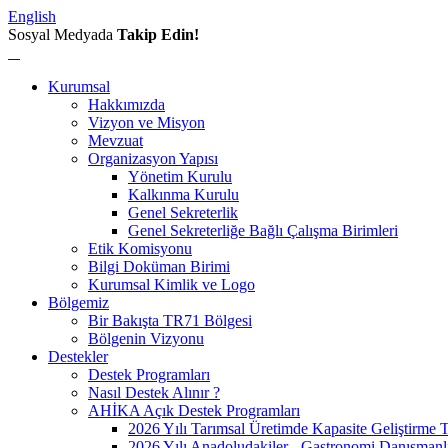
English
Sosyal Medyada
Takip Edin!
Kurumsal
Hakkımızda
Vizyon ve Misyon
Mevzuat
Organizasyon Yapısı
Yönetim Kurulu
Kalkınma Kurulu
Genel Sekreterlik
Genel Sekreterliğe Bağlı Çalışma Birimleri
Etik Komisyonu
Bilgi Doküman Birimi
Kurumsal Kimlik ve Logo
Bölgemiz
Bir Bakışta TR71 Bölgesi
Bölgenin Vizyonu
Destekler
Destek Programları
Nasıl Destek Alınır ?
AHİKA Açık Destek Programları
2026 Yılı Tarımsal Üretimde Kapasite Geliştirme 
2026 Yılı Anadoludakiler - Gastronomi Danışmanl