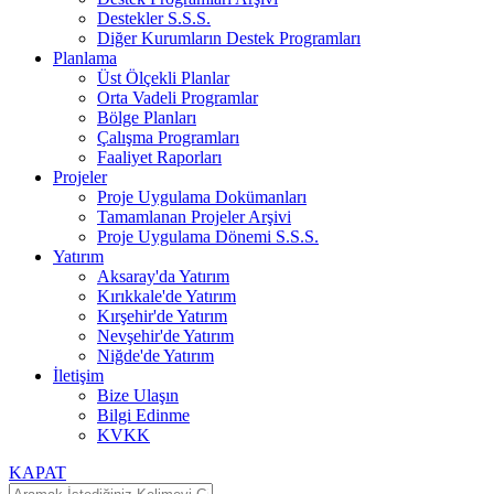
Destekler S.S.S.
Diğer Kurumların Destek Programları
Planlama
Üst Ölçekli Planlar
Orta Vadeli Programlar
Bölge Planları
Çalışma Programları
Faaliyet Raporları
Projeler
Proje Uygulama Dokümanları
Tamamlanan Projeler Arşivi
Proje Uygulama Dönemi S.S.S.
Yatırım
Aksaray'da Yatırım
Kırıkkale'de Yatırım
Kırşehir'de Yatırım
Nevşehir'de Yatırım
Niğde'de Yatırım
İletişim
Bize Ulaşın
Bilgi Edinme
KVKK
KAPAT