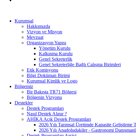
Kurumsal
Hakkımızda
Vizyon ve Misyon
Mevzuat
Organizasyon Yapısı
Yönetim Kurulu
Kalkınma Kurulu
Genel Sekreterlik
Genel Sekreterliğe Bağlı Çalışma Birimleri
Etik Komisyonu
Bilgi Doküman Birimi
Kurumsal Kimlik ve Logo
Bölgemiz
Bir Bakışta TR71 Bölgesi
Bölgenin Vizyonu
Destekler
Destek Programları
Nasıl Destek Alınır ?
AHİKA Açık Destek Programları
2026 Yılı Tarımsal Üretimde Kapasite Geliştirme 
2026 Yılı Anadoludakiler - Gastronomi Danışmanl
Destek Programları Arşivi