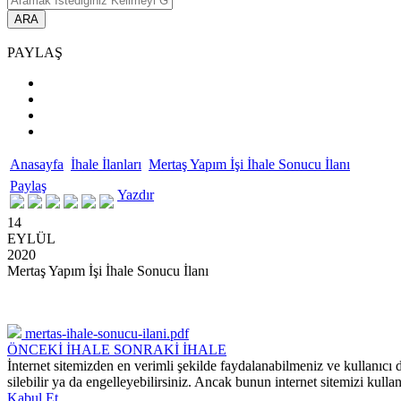
ARA
PAYLAŞ
Anasayfa
İhale İlanları
Mertaş Yapım İşi İhale Sonucu İlanı
Paylaş
Yazdır
14
EYLÜL
2020
Mertaş Yapım İşi İhale Sonucu İlanı
mertas-ihale-sonucu-ilani.pdf
ÖNCEKİ İHALE
SONRAKİ İHALE
İnternet sitemizden en verimli şekilde faydalanabilmeniz ve kullanıcı d
silebilir ya da engelleyebilirsiniz. Ancak bunun internet sitemizi kullan
Kabul Et