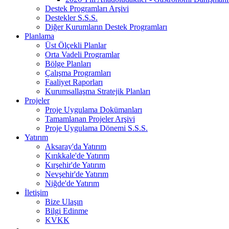
Destek Programları Arşivi
Destekler S.S.S.
Diğer Kurumların Destek Programları
Planlama
Üst Ölçekli Planlar
Orta Vadeli Programlar
Bölge Planları
Çalışma Programları
Faaliyet Raporları
Kurumsallaşma Stratejik Planları
Projeler
Proje Uygulama Dokümanları
Tamamlanan Projeler Arşivi
Proje Uygulama Dönemi S.S.S.
Yatırım
Aksaray'da Yatırım
Kırıkkale'de Yatırım
Kırşehir'de Yatırım
Nevşehir'de Yatırım
Niğde'de Yatırım
İletişim
Bize Ulaşın
Bilgi Edinme
KVKK