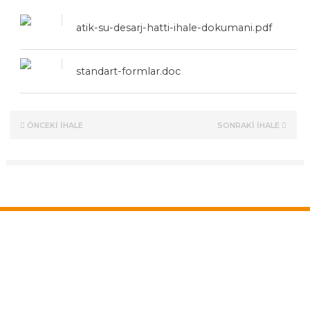
atik-su-desarj-hatti-ihale-dokumani.pdf
standart-formlar.doc
ÖNCEKİ İHALE
SONRAKİ İHALE
Kurumsal
Hakkımızda
Vizyon ve Misyon
Mevzuat