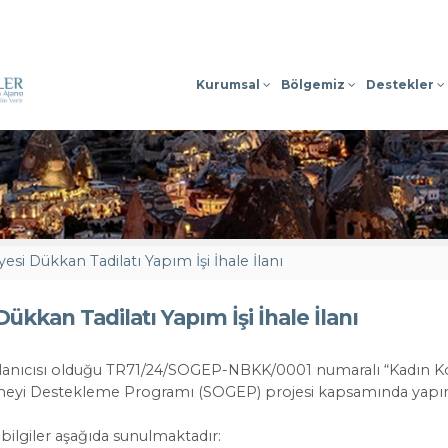
Sosyal Medyada
Kurumsal
Bölgemiz
Destekler
esi Dükkan Tadilatı Yapım İşi İhale İlanı
ükkan Tadilatı Yapım İşi İhale İlanı
rlanıcısı olduğu TR71/24/SOGEP-NBKK/0001 numaralı “Kadın Koop
işmeyi Destekleme Programı (SOGEP) projesi kapsamında yapım iş
 bilgiler aşağıda sunulmaktadır: