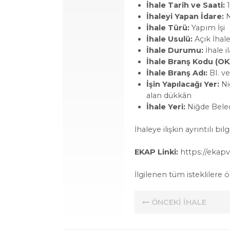
İhale Tarih ve Saati:
1
İhaleyi Yapan İdare:
N
İhale Türü:
Yapım İşi
İhale Usulü:
Açık İhal
İhale Durumu:
İhale i
İhale Branş Kodu (OK
İhale Branş Adı:
BI. ve
İşin Yapılacağı Yer:
Ni
alan dükkân
İhale Yeri:
Niğde Beled
İhaleye ilişkin ayrıntılı 
EKAP Linki:
https://ekapv
İlgilenen tüm isteklilere
ÖNCEKİ İHALE