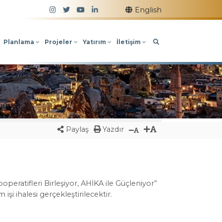
Takip Edin!
English
Planlama
Projeler
Yatırım
İletişim
Paylaş
Yazdır
eratifleri Birleşiyor, AHİKA ile Güçleniyor”
i ihalesi gerçekleştirilecektir.