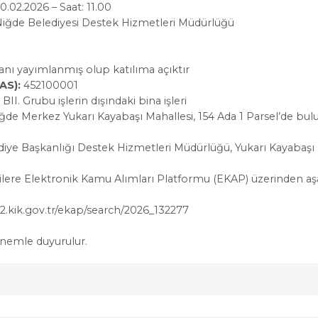
0.02.2026 – Saat: 11.00
iğde Belediyesi Destek Hizmetleri Müdürlüğü
e
lanı yayımlanmış olup katılıma açıktır
AS):
452100001
 BII. Grubu işlerin dışındaki bina işleri
ğde Merkez Yukarı Kayabaşı Mahallesi, 154 Ada 1 Parsel’de bulun
iye Başkanlığı Destek Hizmetleri Müdürlüğü, Yukarı Kayabaşı
bilgilere Elektronik Kamu Alımları Platformu (EKAP) üzerinden a
2.kik.gov.tr/ekap/search/2026_132277
 önemle duyurulur.