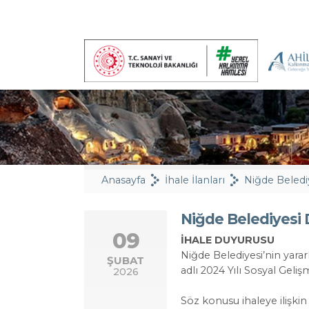
Anasayfa
İhale İlanları
Niğde Belediy
Niğde Belediyesi D
09
İHALE DUYURUSU
Niğde Belediyesi’nin yara
ŞUBAT
adlı 2024 Yılı Sosyal Gel
2026
Söz konusu ihaleye ilişkin