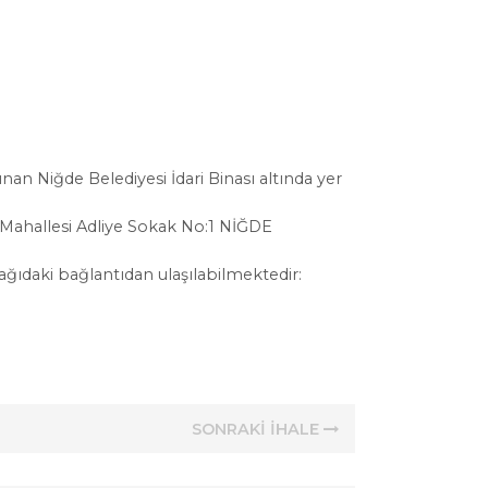
an Niğde Belediyesi İdari Binası altında yer
 Mahallesi Adliye Sokak No:1 NİĞDE
şağıdaki bağlantıdan ulaşılabilmektedir:
SONRAKİ İHALE