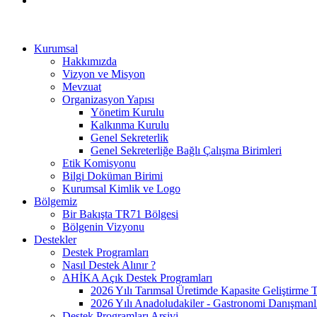
Kurumsal
Hakkımızda
Vizyon ve Misyon
Mevzuat
Organizasyon Yapısı
Yönetim Kurulu
Kalkınma Kurulu
Genel Sekreterlik
Genel Sekreterliğe Bağlı Çalışma Birimleri
Etik Komisyonu
Bilgi Doküman Birimi
Kurumsal Kimlik ve Logo
Bölgemiz
Bir Bakışta TR71 Bölgesi
Bölgenin Vizyonu
Destekler
Destek Programları
Nasıl Destek Alınır ?
AHİKA Açık Destek Programları
2026 Yılı Tarımsal Üretimde Kapasite Geliştirme 
2026 Yılı Anadoludakiler - Gastronomi Danışmanl
Destek Programları Arşivi