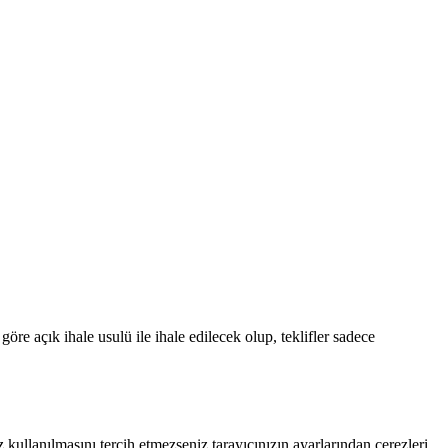
re açık ihale usulü ile ihale edilecek olup, teklifler sadece
 kullanılmasını tercih etmezseniz tarayıcınızın ayarlarından çerezleri