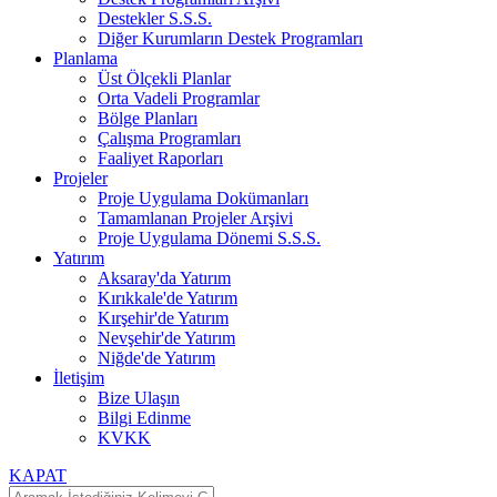
Destekler S.S.S.
Diğer Kurumların Destek Programları
Planlama
Üst Ölçekli Planlar
Orta Vadeli Programlar
Bölge Planları
Çalışma Programları
Faaliyet Raporları
Projeler
Proje Uygulama Dokümanları
Tamamlanan Projeler Arşivi
Proje Uygulama Dönemi S.S.S.
Yatırım
Aksaray'da Yatırım
Kırıkkale'de Yatırım
Kırşehir'de Yatırım
Nevşehir'de Yatırım
Niğde'de Yatırım
İletişim
Bize Ulaşın
Bilgi Edinme
KVKK
KAPAT