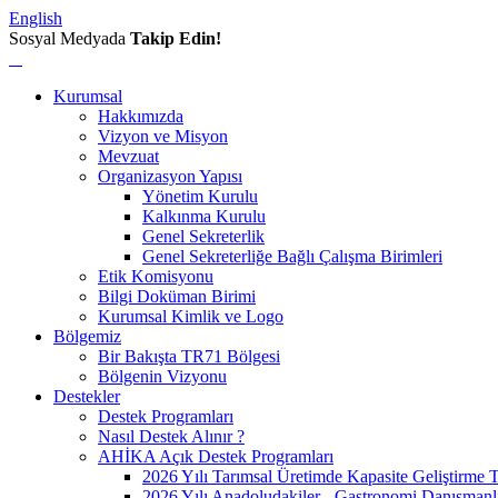
English
Sosyal Medyada
Takip Edin!
Kurumsal
Hakkımızda
Vizyon ve Misyon
Mevzuat
Organizasyon Yapısı
Yönetim Kurulu
Kalkınma Kurulu
Genel Sekreterlik
Genel Sekreterliğe Bağlı Çalışma Birimleri
Etik Komisyonu
Bilgi Doküman Birimi
Kurumsal Kimlik ve Logo
Bölgemiz
Bir Bakışta TR71 Bölgesi
Bölgenin Vizyonu
Destekler
Destek Programları
Nasıl Destek Alınır ?
AHİKA Açık Destek Programları
2026 Yılı Tarımsal Üretimde Kapasite Geliştirme 
2026 Yılı Anadoludakiler - Gastronomi Danışmanl