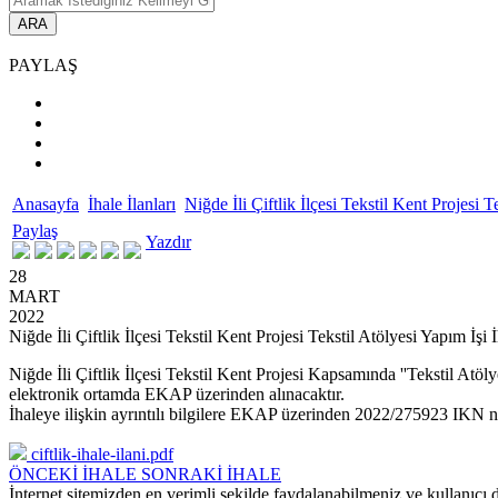
ARA
PAYLAŞ
Anasayfa
İhale İlanları
Niğde İli Çiftlik İlçesi Tekstil Kent Projesi T
Paylaş
Yazdır
28
MART
2022
Niğde İli Çiftlik İlçesi Tekstil Kent Projesi Tekstil Atölyesi Yapım İşi İ
Niğde İli Çiftlik İlçesi Tekstil Kent Projesi Kapsamında ''Tekstil Atö
elektronik ortamda EKAP üzerinden alınacaktır.
İhaleye ilişkin ayrıntılı bilgilere EKAP üzerinden 2022/275923 IKN num
ciftlik-ihale-ilani.pdf
ÖNCEKİ İHALE
SONRAKİ İHALE
İnternet sitemizden en verimli şekilde faydalanabilmeniz ve kullanıcı d