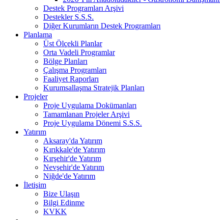
Destek Programları Arşivi
Destekler S.S.S.
Diğer Kurumların Destek Programları
Planlama
Üst Ölçekli Planlar
Orta Vadeli Programlar
Bölge Planları
Çalışma Programları
Faaliyet Raporları
Kurumsallaşma Stratejik Planları
Projeler
Proje Uygulama Dokümanları
Tamamlanan Projeler Arşivi
Proje Uygulama Dönemi S.S.S.
Yatırım
Aksaray'da Yatırım
Kırıkkale'de Yatırım
Kırşehir'de Yatırım
Nevşehir'de Yatırım
Niğde'de Yatırım
İletişim
Bize Ulaşın
Bilgi Edinme
KVKK