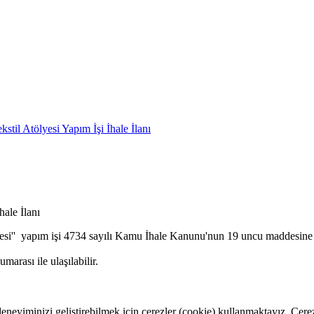
ekstil Atölyesi Yapım İşi İhale İlanı
hale İlanı
lyesi'' yapım işi 4734 sayılı Kamu İhale Kanunu'nun 19 uncu maddesine gö
arası ile ulaşılabilir.
eneyiminizi geliştirebilmek için çerezler (cookie) kullanmaktayız. Çerez