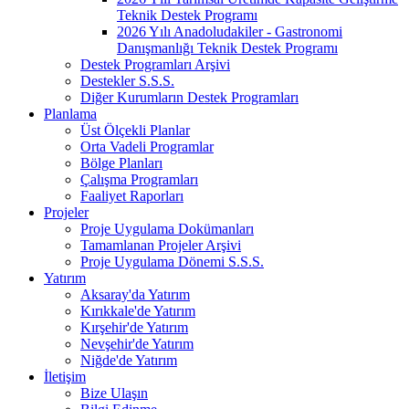
Teknik Destek Programı
2026 Yılı Anadoludakiler - Gastronomi
Danışmanlığı Teknik Destek Programı
Destek Programları Arşivi
Destekler S.S.S.
Diğer Kurumların Destek Programları
Planlama
Üst Ölçekli Planlar
Orta Vadeli Programlar
Bölge Planları
Çalışma Programları
Faaliyet Raporları
Projeler
Proje Uygulama Dokümanları
Tamamlanan Projeler Arşivi
Proje Uygulama Dönemi S.S.S.
Yatırım
Aksaray'da Yatırım
Kırıkkale'de Yatırım
Kırşehir'de Yatırım
Nevşehir'de Yatırım
Niğde'de Yatırım
İletişim
Bize Ulaşın