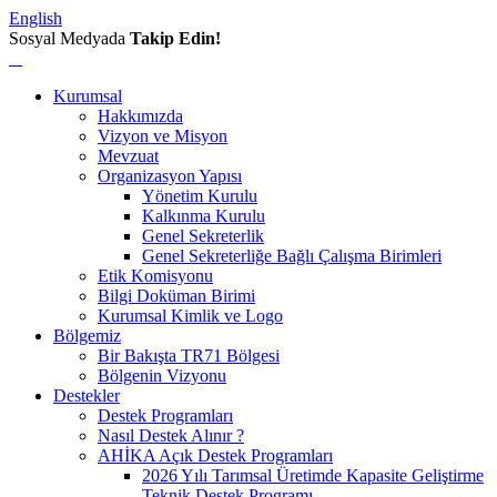
English
Sosyal Medyada
Takip Edin!
Kurumsal
Hakkımızda
Vizyon ve Misyon
Mevzuat
Organizasyon Yapısı
Yönetim Kurulu
Kalkınma Kurulu
Genel Sekreterlik
Genel Sekreterliğe Bağlı Çalışma Birimleri
Etik Komisyonu
Bilgi Doküman Birimi
Kurumsal Kimlik ve Logo
Bölgemiz
Bir Bakışta TR71 Bölgesi
Bölgenin Vizyonu
Destekler
Destek Programları
Nasıl Destek Alınır ?
AHİKA Açık Destek Programları
2026 Yılı Tarımsal Üretimde Kapasite Geliştirme
Teknik Destek Programı