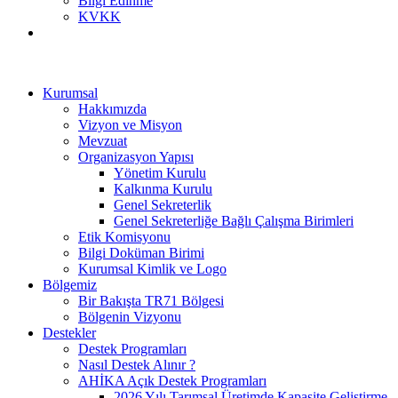
Bilgi Edinme
KVKK
Kurumsal
Hakkımızda
Vizyon ve Misyon
Mevzuat
Organizasyon Yapısı
Yönetim Kurulu
Kalkınma Kurulu
Genel Sekreterlik
Genel Sekreterliğe Bağlı Çalışma Birimleri
Etik Komisyonu
Bilgi Doküman Birimi
Kurumsal Kimlik ve Logo
Bölgemiz
Bir Bakışta TR71 Bölgesi
Bölgenin Vizyonu
Destekler
Destek Programları
Nasıl Destek Alınır ?
AHİKA Açık Destek Programları
2026 Yılı Tarımsal Üretimde Kapasite Geliştirme