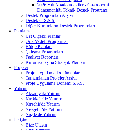
2026 Yılı Anadoludakiler - Gastronomi
Danışmanlığı Teknik Destek Programı
Destek Programları Arşivi
Destekler S.S.S.
Diğer Kurumların Destek Programları
Planlama
Üst Ölçekli Planlar
Orta Vadeli Programlar
Bölge Planları
Çalışma Programları
Faaliyet Raporları
Kurumsallaşma Stratejik Planları
Projeler
Proje Uygulama Dokümanları
Tamamlanan Projeler Arşivi
Proje Uygulama Dönemi S.S.S.
Yatırım
Aksaray'da Yatırım
Kırıkkale'de Yatırım
Kırşehir'de Yatırım
Nevşehir'de Yatırım
Niğde'de Yatırım
İletişim
Bize Ulaşın