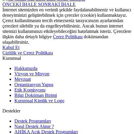
ÖNCEKİ İHALE
SONRAKİ İHALE
İnternet sitemizden en verimli şekilde faydalanabilmeniz ve kullanıcı
deneyiminizi geliştirebilmek için çerezler (cookie) kullanmaktayız.
Çerez kullanılmasını tercih etmezseniz tarayıcınızın ayarlarından
çerezleri silebilir ya da engelleyebilirsiniz. Ancak bunun internet
sitemizi kullanımınızı etkileyebileceğini hatırlatmak isteriz. Çerezlere
ilişkin daha detaylı bilgiye
Çerez Politikası
dokümandan
ulaşabilirsiniz.
Kabul Et
Gizlilik ve Çerez Politikası
Kurumsal
Hakkımızda
Vizyon ve Misyon
Mevzuat
Organizasyon Yapısı
Etik Komisyonu
Bilgi Doküman Birimi
Kurumsal Kimlik ve Logo
Destekler
Destek Programları
Nasıl Destek Alınır ?
AHİKA Açık Destek Programları