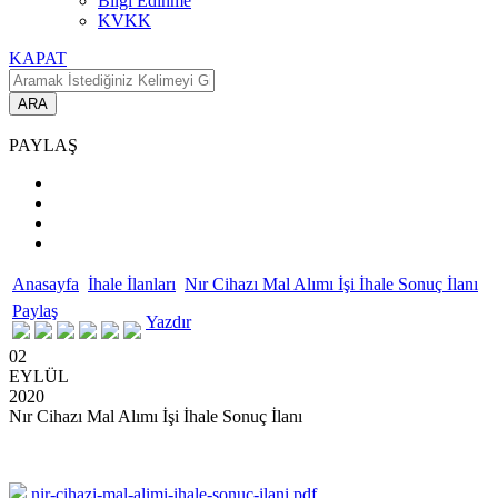
Bilgi Edinme
KVKK
KAPAT
ARA
PAYLAŞ
Anasayfa
İhale İlanları
Nır Cihazı Mal Alımı İşi İhale Sonuç İlanı
Paylaş
Yazdır
02
EYLÜL
2020
Nır Cihazı Mal Alımı İşi İhale Sonuç İlanı
nir-cihazi-mal-alimi-ihale-sonuc-ilani.pdf