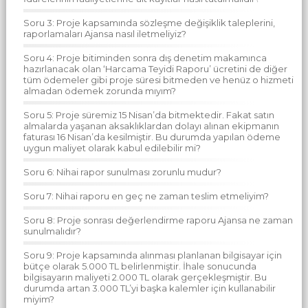
Soru 3: Proje kapsamında sözleşme değişiklik taleplerini,
raporlamaları Ajansa nasıl iletmeliyiz?
Soru 4: Proje bitiminden sonra dış denetim makamınca
hazırlanacak olan ‘Harcama Teyidi Raporu’ ücretini de diğer
tüm ödemeler gibi proje süresi bitmeden ve henüz o hizmeti
almadan ödemek zorunda mıyım?
Soru 5: Proje süremiz 15 Nisan’da bitmektedir. Fakat satın
almalarda yaşanan aksaklıklardan dolayı alınan ekipmanın
faturası 16 Nisan’da kesilmiştir. Bu durumda yapılan ödeme
uygun maliyet olarak kabul edilebilir mi?
Soru 6: Nihai rapor sunulması zorunlu mudur?
Soru 7: Nihai raporu en geç ne zaman teslim etmeliyim?
Soru 8: Proje sonrası değerlendirme raporu Ajansa ne zaman
sunulmalıdır?
Soru 9: Proje kapsamında alınması planlanan bilgisayar için
bütçe olarak 5.000 TL belirlenmiştir. İhale sonucunda
bilgisayarın maliyeti 2.000 TL olarak gerçekleşmiştir. Bu
durumda artan 3.000 TL’yi başka kalemler için kullanabilir
miyim?