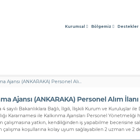
Sosyal Medy
Kurumsal
Bölgemiz
Destekler
T.C. Ankara Kalkınma Ajansı (ANKARAKA) Personel Alım İlanı / 2020
nma Ajansı (ANKARAKA) Personel Alım İlanı 
 sayılı Bakanlıklara Bağlı, İlgili, İlişkili Kurum ve Kuruluşlar il
ı Kararnamesi ile Kalkınma Ajansları Personel Yönetmeliği hü
m çalışmasına yatkın, kendiliğinden iş yapabilme becerisine sah
 çalışma koşullarına kolay uyum sağlayabilen 2 uzman ve 2 des