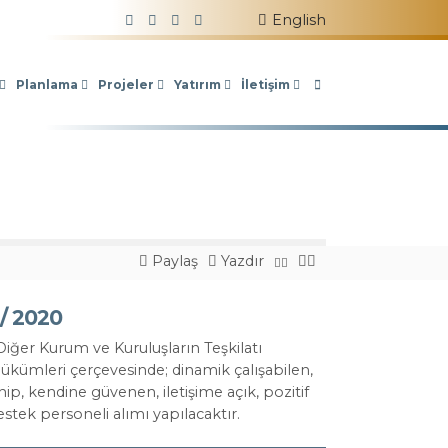
ada
Takip Edin!
English
Planlama
Projeler
Yatırım
İletişim
Paylaş
Yazdır
/ 2020
e Diğer Kurum ve Kuruluşların Teşkilatı
kümleri çerçevesinde; dinamik çalışabilen,
ip, kendine güvenen, iletişime açık, pozitif
tek personeli alımı yapılacaktır.