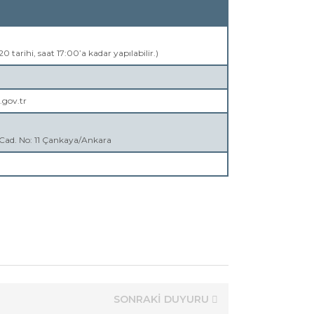
tarihi, saat 17:00’a kadar yapılabilir.)
.gov.tr
 Cad. No: 11 Çankaya/Ankara
SONRAKİ DUYURU