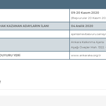
09-20 Kasım 2020
(Başvurular 20 Kasım 2020 
HAK KAZANAN ADAYLARIN İLANI
04 Aralık 2020
ajanssinavbasvuru.sanayi
Ankara Kalkınma Ajansı
Aşağı Öveçler Mah. 1322.
 DUYURU YERİ
www.ankaraka.org.tr
f