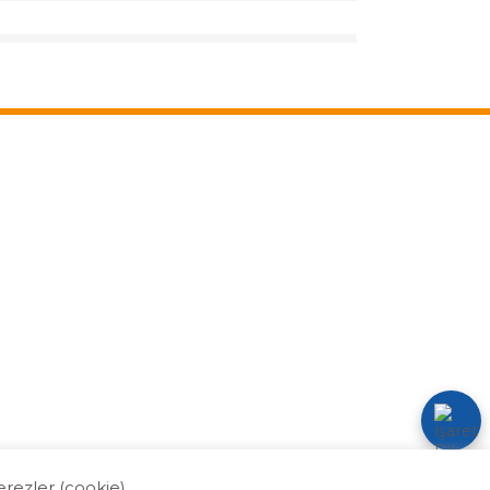
eler
İletişim
 Uygulama Dönemi S.S.S.
Bize Ulaşın
lanan Projeler Arşivi
Bilgi Edinme
 Uygulama Dokümanları
KVKK
erezler (cookie)