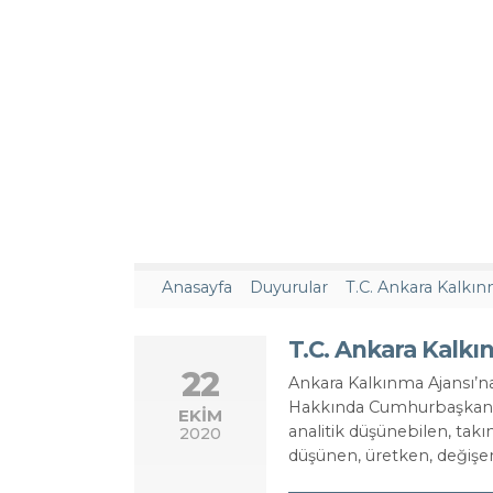
Anasayfa
Duyurular
T.C. Ankara Kalkı
22
Ankara Kalkınma Ajansı’na 4
Hakkında Cumhurbaşkanlığ
EKİM
analitik düşünebilen, takı
2020
düşünen, üretken, değişen